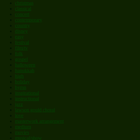
christmas
classical
concert
contemporary
country
disney
easy
festival
film/tv
folk
gospel
halloween
hanukkah
high
holiday
hymn
inspirational
instructional
jazz
lawson gould choral
love
masterwork arrangement
medium
movies
musical/show