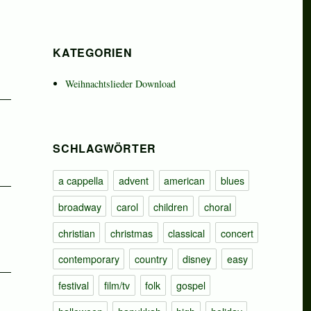
KATEGORIEN
Weihnachtslieder Download
SCHLAGWÖRTER
a cappella
advent
american
blues
broadway
carol
children
choral
christian
christmas
classical
concert
contemporary
country
disney
easy
festival
film/tv
folk
gospel