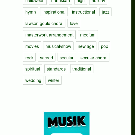
halloween
hanukkah
high
holiday
hymn
inspirational
instructional
jazz
lawson gould choral
love
masterwork arrangement
medium
movies
musical/show
new age
pop
rock
sacred
secular
secular choral
spiritual
standards
traditional
wedding
winter