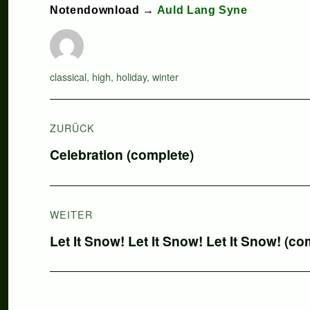
Notendownload →
Auld Lang Syne
Autor
Schlagwörter
classical
,
high
,
holiday
,
winter
Beitragsnavigation
ZURÜCK
Vorheriger
Celebration (complete)
Beitrag:
WEITER
Nächster
Let It Snow! Let It Snow! Let It Snow! (co
Beitrag: