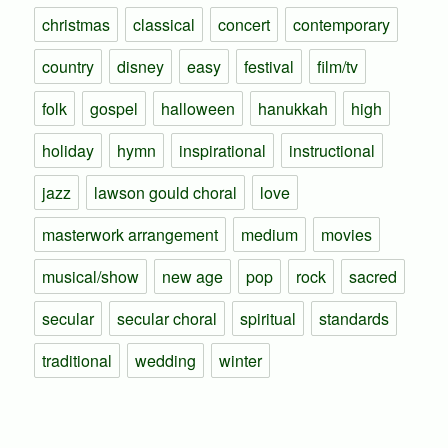
christmas
classical
concert
contemporary
country
disney
easy
festival
film/tv
folk
gospel
halloween
hanukkah
high
holiday
hymn
inspirational
instructional
jazz
lawson gould choral
love
masterwork arrangement
medium
movies
musical/show
new age
pop
rock
sacred
secular
secular choral
spiritual
standards
traditional
wedding
winter