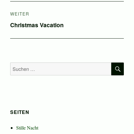
WEITER
Nächster
Christmas Vacation
Beitrag:
SU
Suchen
nach:
SEITEN
Stille Nacht