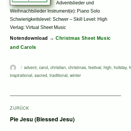
Adventslieder und
Weihnachtslieder Instrument(e): Piano Solo
Schwierigkeitslevel: Schwer – Skill Level: High
Verlag: Virtual Sheet Music
Notendownload →
Christmas Sheet Music
and Carols
Autor
Schlagwörter
advent
,
carol
,
christian
,
christmas
,
festival
,
high
,
holiday
,
inspirational
,
sacred
,
traditional
,
winter
Beitragsnavigation
ZURÜCK
Vorheriger
Pie Jesu (Blessed Jesu)
Beitrag: