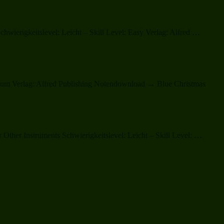
„O
ierigkeitslevel: Leicht – Skill Level: Easy Verlag: Alfred …
Holy
Night,
Cantiq
de
Noel
edium Verlag: Alfred Publishing Notendownload → Blue Christmas
(comple
„We
Other Instruments Schwierigkeitslevel: Leicht – Skill Level: …
Wish
You
a
Merry
Christ