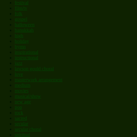
festival
film/tv
folk
gospel
halloween
hanukkah
high
holiday
hymn
inspirational
instructional
jazz
lawson gould choral
love
masterwork arrangement
medium
movies
musical/show
new age
pop
rock
sacred
secular
secular choral
spiritual