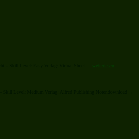
„Christmas
t – Skill Level: Easy Verlag: Virtual Sheet …
weiterlesen
Sheet
Music
and
Carols“
l – Skill Level: Medium Verlag: Alfred Publishing Notendownload →