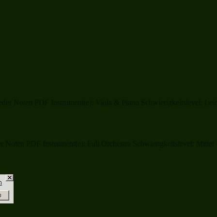
er Noten PDF Instrument(e): Viola & Piano Schwierigkeitslevel: Leich
 Noten PDF Instrument(e): Full Orchestra Schwierigkeitslevel: Mitte