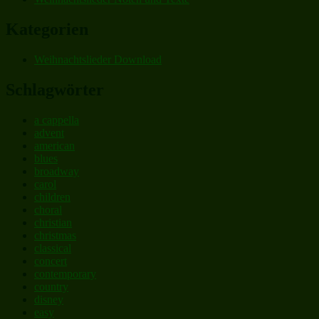
Kategorien
Weihnachtslieder Download
Schlagwörter
a cappella
advent
american
blues
broadway
carol
children
choral
christian
christmas
classical
concert
contemporary
country
disney
easy