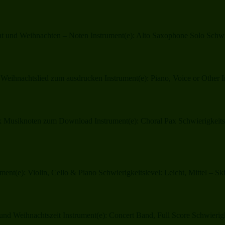
und Weihnachten – Noten Instrument(e): Alto Saxophone Solo Schwier
 Weihnachtslied zum ausdrucken Instrument(e): Piano, Voice or Other I
usiknoten zum Download Instrument(e): Choral Pax Schwierigkeitslev
ent(e): Violin, Cello & Piano Schwierigkeitslevel: Leicht, Mittel – S
nd Weihnachtszeit Instrument(e): Concert Band, Full Score Schwierigk