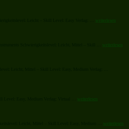
„Christmas
igkeitslevel: Leicht – Skill Level: Easy Verlag: …
weiterlesen
Sheet
Music
and
Carols“
„Christmas
nstruments Schwierigkeitslevel: Leicht, Mittel – Skill …
weiterlesen
in
the
City“
„Someone
el: Leicht, Mittel – Skill Level: Easy, Medium Verlag: …
to
Watch
Over
Me
(complete)
„Christmas
kill Level: Easy, Medium Verlag: Virtual …
weiterlesen
Sheet
Music
and
Carols“
„Believe“
eitslevel: Leicht, Mittel – Skill Level: Easy, Medium …
weiterlesen