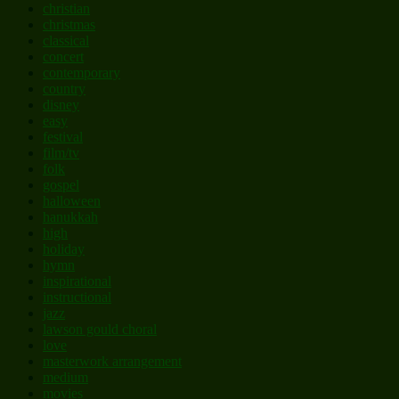
christian
christmas
classical
concert
contemporary
country
disney
easy
festival
film/tv
folk
gospel
halloween
hanukkah
high
holiday
hymn
inspirational
instructional
jazz
lawson gould choral
love
masterwork arrangement
medium
movies