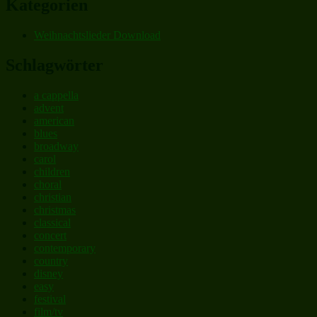
Kategorien
Weihnachtslieder Download
Schlagwörter
a cappella
advent
american
blues
broadway
carol
children
choral
christian
christmas
classical
concert
contemporary
country
disney
easy
festival
film/tv