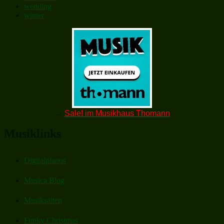
wedding
winter
→
Sale! im Musikhaus Thomann
Musiklinks
Digitalpianos
Musica Blog
Musiksaiten
Funky Christmas