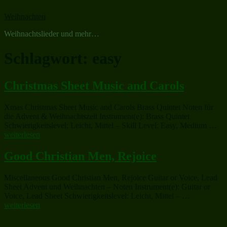
Zum
Weihnachten
Inhalt
springen
Weihnachtslieder und mehr…
Schlagwort:
easy
Christmas Sheet Music and Carols
Xmas Christmas Sheet Music and Carols Brass Quintet Noten für
die Advent & Weihnachtszeit Instrument(e): Brass Quintet
„Ch
Schwierigkeitslevel: Leicht, Mittel – Skill Level: Easy, Medium …
She
weiterlesen
Mu
an
Good Christian Men, Rejoice
Car
Miscellaneous Good Christian Men, Rejoice Guitar or Voice, Lead
Sheet Advent und Weihnachten – Noten Instrument(e): Guitar or
„Good
Voice, Lead Sheet Schwierigkeitslevel: Leicht, Mittel – …
Christian
weiterlesen
Men,
Rejoice“