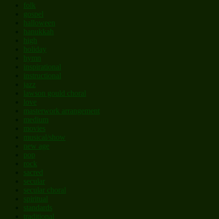
folk
gospel
halloween
hanukkah
high
holiday
hymn
inspirational
instructional
jazz
lawson gould choral
love
masterwork arrangement
medium
movies
musical/show
new age
pop
rock
sacred
secular
secular choral
spiritual
standards
traditional