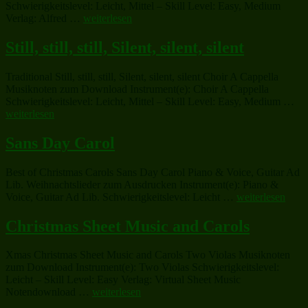
Schwierigkeitslevel: Leicht, Mittel – Skill Level: Easy, Medium
„Believe
Verlag: Alfred …
weiterlesen
(from
The
Still, still, still, Silent, silent, silent
Polar
Express)“
Traditional Still, still, still, Silent, silent, silent Choir A Cappella
Musiknoten zum Download Instrument(e): Choir A Cappella
„Sti
Schwierigkeitslevel: Leicht, Mittel – Skill Level: Easy, Medium …
stil
weiterlesen
stil
Sil
Sans Day Carol
sil
sil
Best of Christmas Carols Sans Day Carol Piano & Voice, Guitar Ad
Lib. Weihnachtslieder zum Ausdrucken Instrument(e): Piano &
„Sans
Voice, Guitar Ad Lib. Schwierigkeitslevel: Leicht …
weiterlesen
Day
Carol“
Christmas Sheet Music and Carols
Xmas Christmas Sheet Music and Carols Two Violas Musiknoten
zum Download Instrument(e): Two Violas Schwierigkeitslevel:
Leicht – Skill Level: Easy Verlag: Virtual Sheet Music
„Christmas
Notendownload …
weiterlesen
Sheet