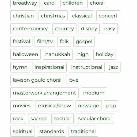
broadway
carol
children
choral
christian
christmas
classical
concert
contemporary
country
disney
easy
festival
film/tv
folk
gospel
halloween
hanukkah
high
holiday
hymn
inspirational
instructional
jazz
lawson gould choral
love
masterwork arrangement
medium
movies
musical/show
new age
pop
rock
sacred
secular
secular choral
spiritual
standards
traditional