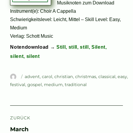
Musiknoten zum Download
Instrument(e): Choir A Cappella
Schwierigkeitslevel: Leicht, Mittel – Skill Level: Easy,
Medium
Verlag: Schott Music
Notendownload →
Still, still, still, Silent,
silent, silent
Autor
Schlagwörter
advent
,
carol
,
christian
,
christmas
,
classical
,
easy
,
festival
,
gospel
,
medium
,
traditional
Beitragsnavigation
ZURÜCK
Vorheriger
March