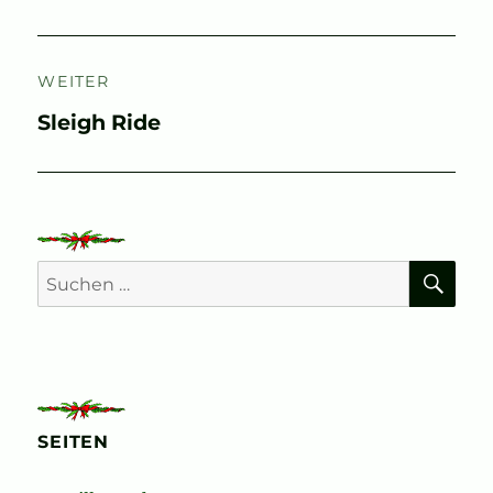
Beitrag:
WEITER
Nächster
Sleigh Ride
Beitrag:
SU
Suchen
nach:
SEITEN