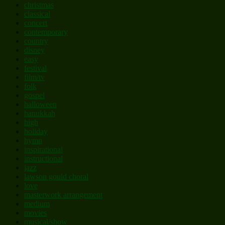
christmas
classical
concert
contemporary
country
disney
easy
festival
film/tv
folk
gospel
halloween
hanukkah
high
holiday
hymn
inspirational
instructional
jazz
lawson gould choral
love
masterwork arrangement
medium
movies
musical/show