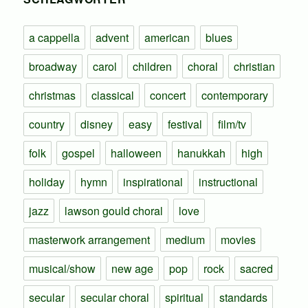
a cappella
advent
american
blues
broadway
carol
children
choral
christian
christmas
classical
concert
contemporary
country
disney
easy
festival
film/tv
folk
gospel
halloween
hanukkah
high
holiday
hymn
inspirational
instructional
jazz
lawson gould choral
love
masterwork arrangement
medium
movies
musical/show
new age
pop
rock
sacred
secular
secular choral
spiritual
standards