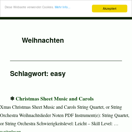
Diese Webseite verwendet Cookies.
Mehr Info...
Akzeptiert
Weihnachten
Schlagwort:
easy
Christmas Sheet Music and Carols
Xmas Christmas Sheet Music and Carols String Quartet, or String
Orchestra Weihnachtslieder Noten PDF Instrument(e): String Quartet,
or String Orchestra Schwierigkeitslevel: Leicht – Skill Level: …
„Christmas Sheet Music and Carols“
weiterlesen