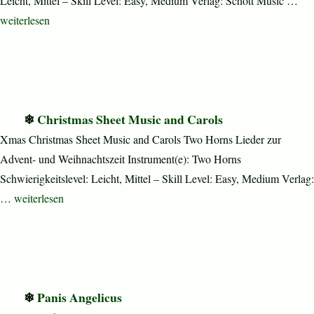
Leicht, Mittel – Skill Level: Easy, Medium Verlag: Schott Music …
„Mary Walks Amid the Thorns“
weiterlesen
Christmas Sheet Music and Carols
Xmas Christmas Sheet Music and Carols Two Horns Lieder zur
Advent- und Weihnachtszeit Instrument(e): Two Horns
Schwierigkeitslevel: Leicht, Mittel – Skill Level: Easy, Medium Verlag:
„Christmas Sheet Music and Carols“
…
weiterlesen
Panis Angelicus