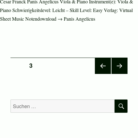
Cesar Franck Panis Angelicus Viola & Piano Instrument(e): Viola &
Piano Schwierigkeitslevel: Leicht – Skill Level: Easy Verlag: Virtual
Sheet Music Notendownload → Panis Angelicus
Seitennummerierung
SEITE
3
VOR
NÄC
der
HERI
HSTE
GE
SEIT
Beiträge
SEIT
E
E
SU
Suchen
nach: