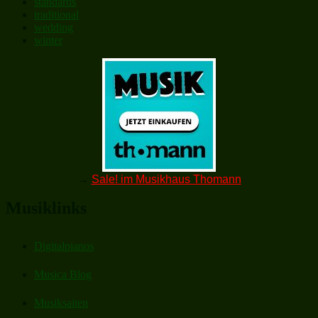
standards
traditional
wedding
winter
→
Sale! im Musikhaus Thomann
Musiklinks
Digitalpianos
Musica Blog
Musiksaiten