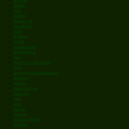
festival
film/tv
folk
gospel
halloween
hanukkah
high
holiday
hymn
inspirational
instructional
jazz
lawson gould choral
love
masterwork arrangement
medium
movies
musical/show
new age
pop
rock
sacred
secular
secular choral
spiritual