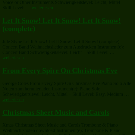
Voice or Other Instruments Schwierigkeitslevel: Leicht, Mittel –
„The
Skill Level: …
weiterlesen
Christmas
Shoes“
Let It Snow! Let It Snow! Let It Snow!
(complete)
Jule Styne Let It Snow! Let It Snow! Let It Snow! (complete)
Concert Band Weihnachtslieder zum Ausdrucken Instrument(e):
„Let
Concert Band Schwierigkeitslevel: Leicht – Skill Level: …
It
weiterlesen
Snow!
Let
From Every Spire On Christmas Eve
It
Snow!
George Coles From Every Spire On Christmas Eve Piano Solo Alle
Let
Noten zum herunterladen Instrument(e): Piano Solo
It
„F
Schwierigkeitslevel: Leicht, Mittel – Skill Level: Easy, Medium …
Snow!
Ev
weiterlesen
(complete)
Spi
On
Christmas Sheet Music and Carols
Chr
Ev
Xmas Christmas Sheet Music and Carols Trombone & Piano
Weihnachtsnoten download Instrument(e): Trombone & Piano