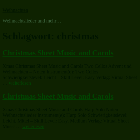
Zum
Weihnachten
Inhalt
springen
Weihnachtslieder und mehr…
Schlagwort:
christmas
Christmas Sheet Music and Carols
Xmas Christmas Sheet Music and Carols Two Cellos Advent und
Weihnachten – Noten Instrument(e): Two Cellos
Schwierigkeitslevel: Leicht – Skill Level: Easy Verlag: Virtual Sheet
„Christmas
…
weiterlesen
Sheet
Music
Christmas Sheet Music and Carols
and
Carols“
Xmas Christmas Sheet Music and Carols Harp Solo Noten
Weihnachtslieder Instrument(e): Harp Solo Schwierigkeitslevel:
Leicht, Mittel – Skill Level: Easy, Medium Verlag: Virtual Sheet
„Christmas
Music …
weiterlesen
Sheet
Music