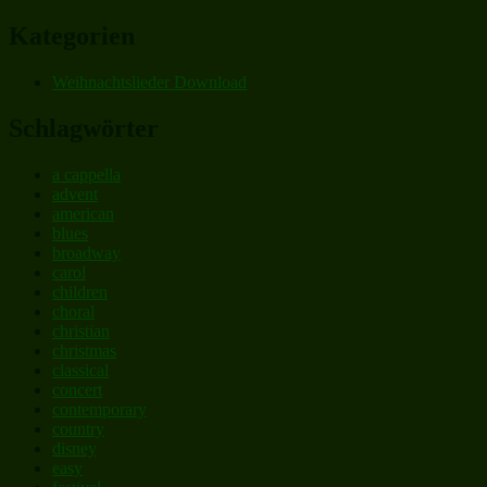
Kategorien
Weihnachtslieder Download
Schlagwörter
a cappella
advent
american
blues
broadway
carol
children
choral
christian
christmas
classical
concert
contemporary
country
disney
easy