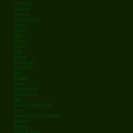
christmas
classical
concert
contemporary
country
disney
easy
festival
film/tv
folk
gospel
halloween
hanukkah
high
holiday
hymn
inspirational
instructional
jazz
lawson gould choral
love
masterwork arrangement
medium
movies
musical/show