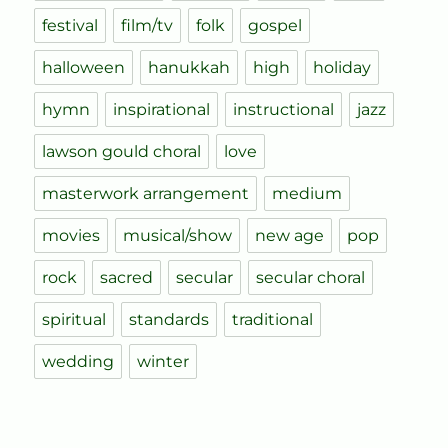
festival
film/tv
folk
gospel
halloween
hanukkah
high
holiday
hymn
inspirational
instructional
jazz
lawson gould choral
love
masterwork arrangement
medium
movies
musical/show
new age
pop
rock
sacred
secular
secular choral
spiritual
standards
traditional
wedding
winter