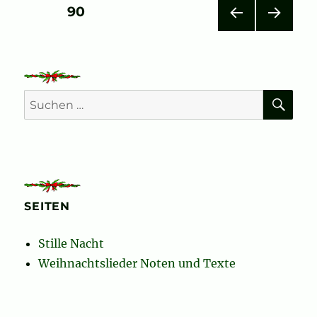
Seitennummerierung
SEITE
90
VOR
NÄC
der
HERI
HSTE
GE
SEIT
Beiträge
SEIT
E
E
SU
Suchen
nach:
SEITEN
Stille Nacht
Weihnachtslieder Noten und Texte