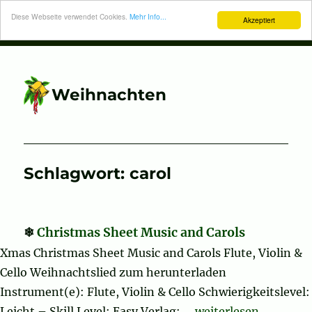
Diese Webseite verwendet Cookies.
Mehr Info...
Akzeptiert
Weihnachten
Schlagwort:
carol
Christmas Sheet Music and Carols
Xmas Christmas Sheet Music and Carols Flute, Violin &
Cello Weihnachtslied zum herunterladen
Instrument(e): Flute, Violin & Cello Schwierigkeitslevel:
„Christmas Sheet Mu
Leicht – Skill Level: Easy Verlag: …
weiterlesen