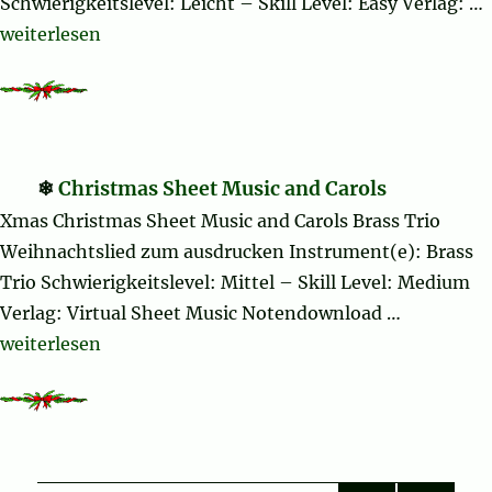
Schwierigkeitslevel: Leicht – Skill Level: Easy Verlag: …
„Burgundian Carol“
weiterlesen
Christmas Sheet Music and Carols
Xmas Christmas Sheet Music and Carols Brass Trio
Weihnachtslied zum ausdrucken Instrument(e): Brass
Trio Schwierigkeitslevel: Mittel – Skill Level: Medium
Verlag: Virtual Sheet Music Notendownload …
„Christmas Sheet Music and Carols“
weiterlesen