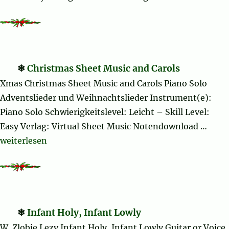
Christmas Sheet Music and Carols
Xmas Christmas Sheet Music and Carols Piano Solo
Adventslieder und Weihnachtslieder Instrument(e):
Piano Solo Schwierigkeitslevel: Leicht – Skill Level:
Easy Verlag: Virtual Sheet Music Notendownload …
„Christmas Sheet Music and Carols“
weiterlesen
Infant Holy, Infant Lowly
W. Zlobie Lezy Infant Holy, Infant Lowly Guitar or Voice,