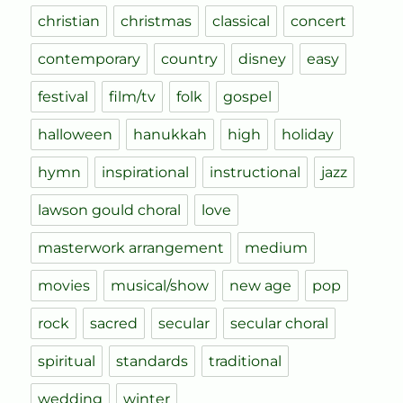
christian
christmas
classical
concert
contemporary
country
disney
easy
festival
film/tv
folk
gospel
halloween
hanukkah
high
holiday
hymn
inspirational
instructional
jazz
lawson gould choral
love
masterwork arrangement
medium
movies
musical/show
new age
pop
rock
sacred
secular
secular choral
spiritual
standards
traditional
wedding
winter