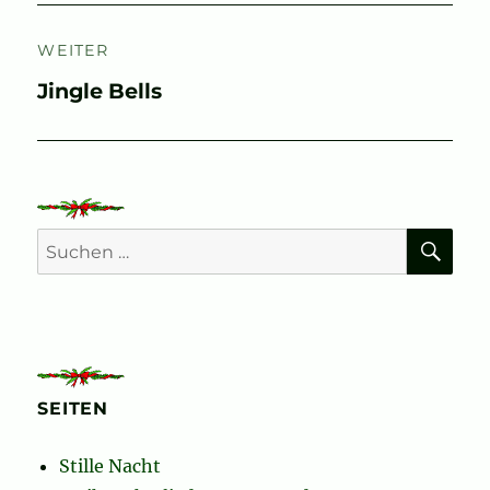
WEITER
Nächster
Jingle Bells
Beitrag:
SU
Suchen
nach:
SEITEN
Stille Nacht