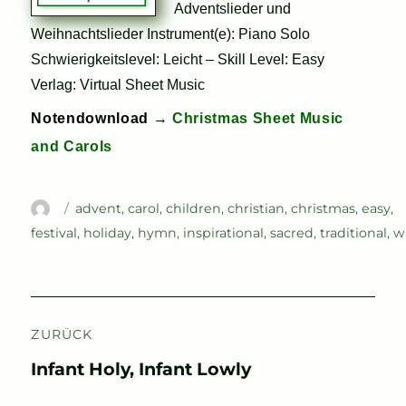
Adventslieder und
Weihnachtslieder Instrument(e): Piano Solo
Schwierigkeitslevel: Leicht – Skill Level: Easy
Verlag: Virtual Sheet Music
Notendownload →
Christmas Sheet Music
and Carols
Autor
Schlagwörter
advent
,
carol
,
children
,
christian
,
christmas
,
easy
,
festival
,
holiday
,
hymn
,
inspirational
,
sacred
,
traditional
,
w
Beitragsnavigation
ZURÜCK
Vorheriger
Infant Holy, Infant Lowly
Beitrag: