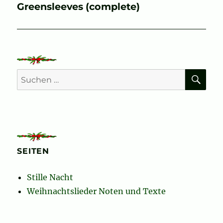
Nächster
Greensleeves (complete)
Beitrag:
SU
Suchen
nach:
SEITEN
Stille Nacht
Weihnachtslieder Noten und Texte