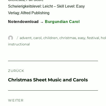
Schwierigkeitslevel: Leicht – Skill Level: Easy
Verlag: Alfred Publishing
Notendownload →
Burgundian Carol
Autor
Schlagwörter
advent
,
carol
,
children
,
christmas
,
easy
,
festival
,
ho
instructional
Beitragsnavigation
ZURÜCK
Vorheriger
Christmas Sheet Music and Carols
Beitrag:
WEITER