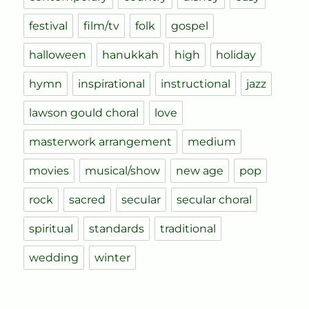
festival
film/tv
folk
gospel
halloween
hanukkah
high
holiday
hymn
inspirational
instructional
jazz
lawson gould choral
love
masterwork arrangement
medium
movies
musical/show
new age
pop
rock
sacred
secular
secular choral
spiritual
standards
traditional
wedding
winter