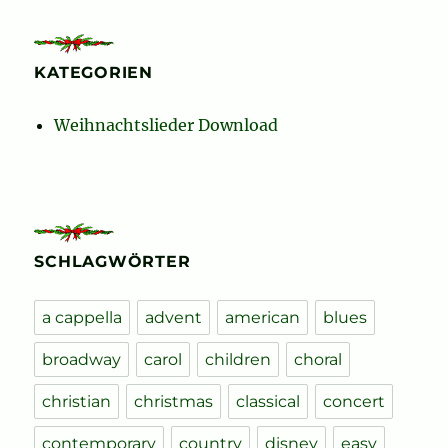
KATEGORIEN
Weihnachtslieder Download
SCHLAGWÖRTER
a cappella
advent
american
blues
broadway
carol
children
choral
christian
christmas
classical
concert
contemporary
country
disney
easy