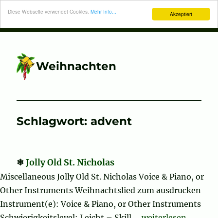
Diese Webseite verwendet Cookies.
Mehr Info...
Akzeptiert
Weihnachten
Schlagwort:
advent
Jolly Old St. Nicholas
Miscellaneous Jolly Old St. Nicholas Voice & Piano, or
Other Instruments Weihnachtslied zum ausdrucken
Instrument(e): Voice & Piano, or Other Instruments
„Jolly Old St. Nicho
Schwierigkeitslevel: Leicht – Skill …
weiterlesen