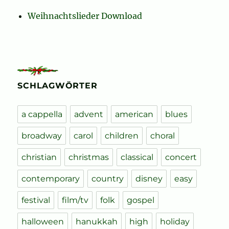
Weihnachtslieder Download
SCHLAGWÖRTER
a cappella
advent
american
blues
broadway
carol
children
choral
christian
christmas
classical
concert
contemporary
country
disney
easy
festival
film/tv
folk
gospel
halloween
hanukkah
high
holiday