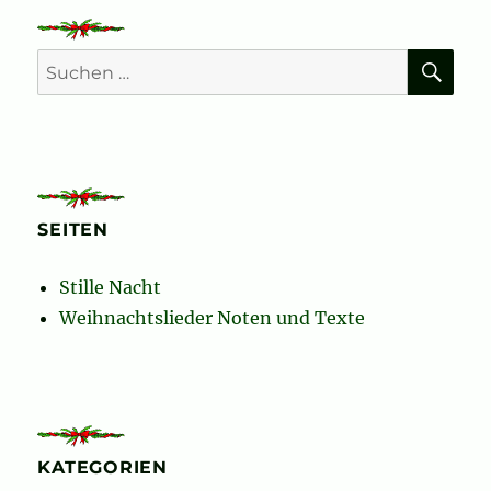
GE
SEIT
Beiträge
SEIT
E
E
SU
Suchen
nach:
SEITEN
Stille Nacht
Weihnachtslieder Noten und Texte
KATEGORIEN