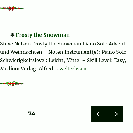
Frosty the Snowman
Steve Nelson Frosty the Snowman Piano Solo Advent
und Weihnachten – Noten Instrument(e): Piano Solo
Schwierigkeitslevel: Leicht, Mittel – Skill Level: Easy,
„Frosty the Snowman“
Medium Verlag: Alfred …
weiterlesen
Seitennummerierung
SEITE
74
VOR
NÄC
der
HERI
HSTE