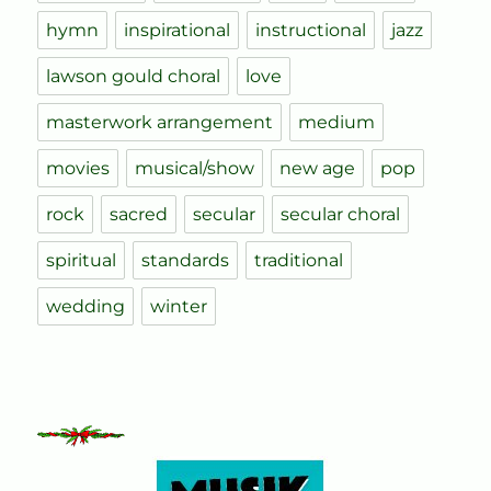
hymn
inspirational
instructional
jazz
lawson gould choral
love
masterwork arrangement
medium
movies
musical/show
new age
pop
rock
sacred
secular
secular choral
spiritual
standards
traditional
wedding
winter