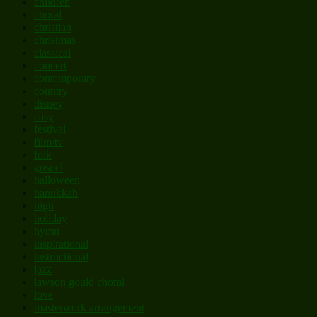
children
choral
christian
christmas
classical
concert
contemporary
country
disney
easy
festival
film/tv
folk
gospel
halloween
hanukkah
high
holiday
hymn
inspirational
instructional
jazz
lawson gould choral
love
masterwork arrangement