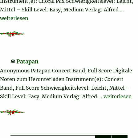
Instrument(e): Choral Pax Schwierigkeitslevel: Leicht,
Mittel – Skill Level: Easy, Medium Verlag: Alfred …
„Winter Wonderland (complete)“
weiterlesen
Patapan
Anonymous Patapan Concert Band, Full Score Digitale
Noten zum Herunterladen Instrument(e): Concert
Band, Full Score Schwierigkeitslevel: Leicht, Mittel –
„Patapan“
Skill Level: Easy, Medium Verlag: Alfred …
weiterlesen