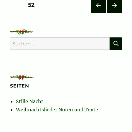
Seitennummerierung
SEITE
52
VOR
NÄC
der
HERI
HSTE
GE
SEIT
Beiträge
SEIT
E
E
SU
Suchen
nach:
SEITEN
Stille Nacht
Weihnachtslieder Noten und Texte