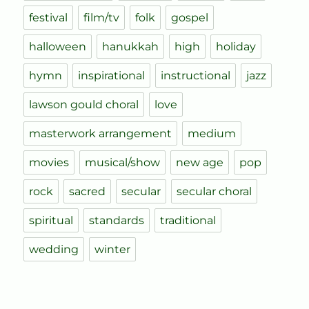
festival
film/tv
folk
gospel
halloween
hanukkah
high
holiday
hymn
inspirational
instructional
jazz
lawson gould choral
love
masterwork arrangement
medium
movies
musical/show
new age
pop
rock
sacred
secular
secular choral
spiritual
standards
traditional
wedding
winter