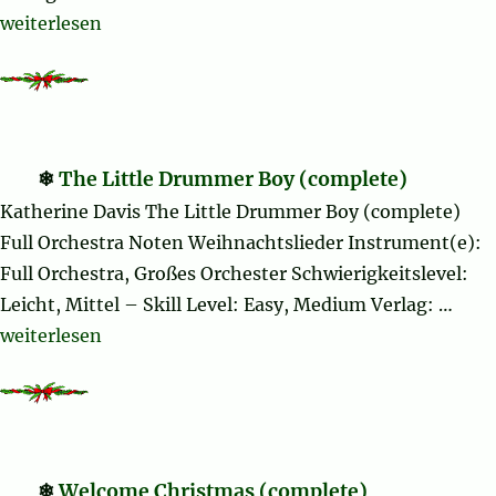
„Christmas Sheet Music and Carols“
weiterlesen
The Little Drummer Boy (complete)
Katherine Davis The Little Drummer Boy (complete)
Full Orchestra Noten Weihnachtslieder Instrument(e):
Full Orchestra, Großes Orchester Schwierigkeitslevel:
Leicht, Mittel – Skill Level: Easy, Medium Verlag: …
„The Little Drummer Boy (complete)“
weiterlesen
Welcome Christmas (complete)