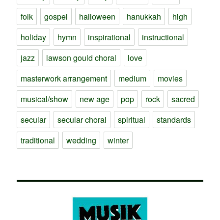
folk
gospel
halloween
hanukkah
high
holiday
hymn
inspirational
instructional
jazz
lawson gould choral
love
masterwork arrangement
medium
movies
musical/show
new age
pop
rock
sacred
secular
secular choral
spiritual
standards
traditional
wedding
winter