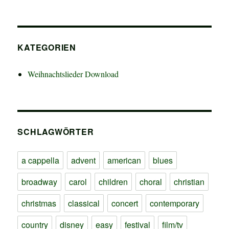
KATEGORIEN
Weihnachtslieder Download
SCHLAGWÖRTER
a cappella
advent
american
blues
broadway
carol
children
choral
christian
christmas
classical
concert
contemporary
country
disney
easy
festival
film/tv