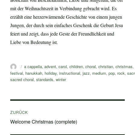
mit der Weihnachtszeit in Verbindung gebracht wird. Es
erzählt eine herzerwärmende Geschichte von einem jungen
Jungen, der durch sein einfaches Geschenk die Geburt Jesu
feiert und zeigt, dass jede Geste der Freundlichkeit und
Liebe von Bedeutung ist.
Autor
Schlagwörter
a cappella
,
advent
,
carol
,
children
,
choral
,
christian
,
christmas
festival
,
hanukkah
,
holiday
,
instructional
,
jazz
,
medium
,
pop
,
rock
,
sac
sacred choral
,
standards
,
winter
Beitragsnavigation
ZURÜCK
Vorheriger
Welcome Christmas (complete)
Beitrag: