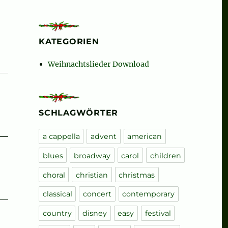
KATEGORIEN
Weihnachtslieder Download
SCHLAGWÖRTER
a cappella
advent
american
blues
broadway
carol
children
choral
christian
christmas
classical
concert
contemporary
country
disney
easy
festival