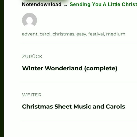
Notendownload →
Sending You A Little Chri
Autor
Schlagwörter
advent
,
carol
,
christmas
,
easy
,
festival
,
medium
Beitragsnavigation
ZURÜCK
Vorheriger
Winter Wonderland (complete)
Beitrag:
WEITER
Nächster
Christmas Sheet Music and Carols
Beitrag: