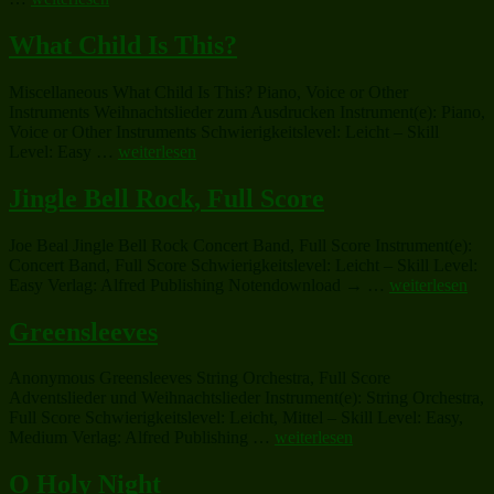
Twinkle,
Little
What Child Is This?
Star“
Miscellaneous What Child Is This? Piano, Voice or Other
Instruments Weihnachtslieder zum Ausdrucken Instrument(e): Piano,
Voice or Other Instruments Schwierigkeitslevel: Leicht – Skill
„What
Level: Easy …
weiterlesen
Child
Is
Jingle Bell Rock, Full Score
This?“
Joe Beal Jingle Bell Rock Concert Band, Full Score Instrument(e):
Concert Band, Full Score Schwierigkeitslevel: Leicht – Skill Level:
„Jingle
Easy Verlag: Alfred Publishing Notendownload → …
weiterlesen
Bell
Rock,
Greensleeves
Full
Score“
Anonymous Greensleeves String Orchestra, Full Score
Adventslieder und Weihnachtslieder Instrument(e): String Orchestra,
Full Score Schwierigkeitslevel: Leicht, Mittel – Skill Level: Easy,
„Greensleeves“
Medium Verlag: Alfred Publishing …
weiterlesen
O Holy Night