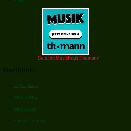
winter
→
Sale! im Musikhaus Thomann
Musiklinks
Digitalpianos
Musica Blog
Musiksaiten
Funky Christmas