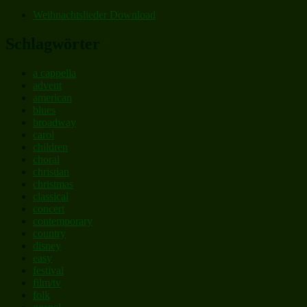
Weihnachtslieder Download
Schlagwörter
a cappella
advent
american
blues
broadway
carol
children
choral
christian
christmas
classical
concert
contemporary
country
disney
easy
festival
film/tv
folk