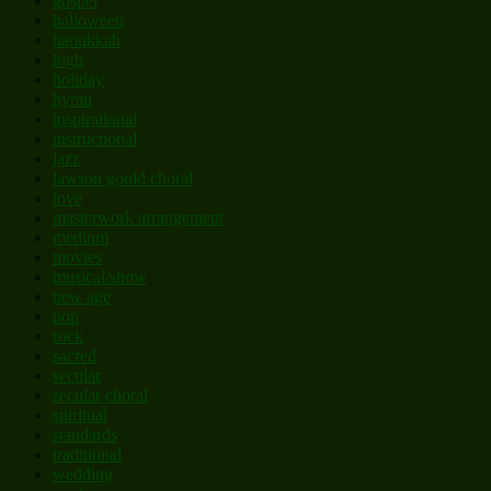
gospel
halloween
hanukkah
high
holiday
hymn
inspirational
instructional
jazz
lawson gould choral
love
masterwork arrangement
medium
movies
musical/show
new age
pop
rock
sacred
secular
secular choral
spiritual
standards
traditional
wedding