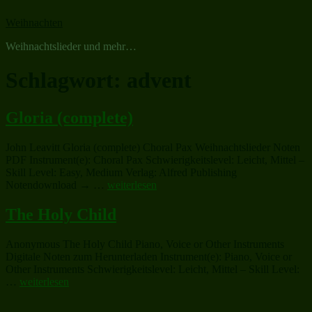
Zum
Weihnachten
Inhalt
springen
Weihnachtslieder und mehr…
Schlagwort:
advent
Gloria (complete)
John Leavitt Gloria (complete) Choral Pax Weihnachtslieder Noten
PDF Instrument(e): Choral Pax Schwierigkeitslevel: Leicht, Mittel –
Skill Level: Easy, Medium Verlag: Alfred Publishing
„Gloria
Notendownload → …
weiterlesen
(complete)“
The Holy Child
Anonymous The Holy Child Piano, Voice or Other Instruments
Digitale Noten zum Herunterladen Instrument(e): Piano, Voice or
Other Instruments Schwierigkeitslevel: Leicht, Mittel – Skill Level:
„The
…
weiterlesen
Holy
Child“