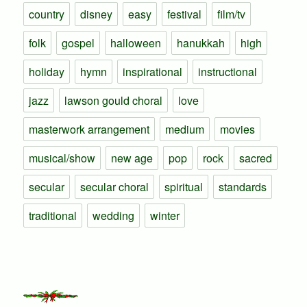
country
disney
easy
festival
film/tv
folk
gospel
halloween
hanukkah
high
holiday
hymn
inspirational
instructional
jazz
lawson gould choral
love
masterwork arrangement
medium
movies
musical/show
new age
pop
rock
sacred
secular
secular choral
spiritual
standards
traditional
wedding
winter