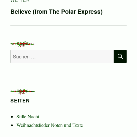
Nächster
Believe (from The Polar Express)
Beitrag:
SU
Suchen
nach:
SEITEN
Stille Nacht
Weihnachtslieder Noten und Texte