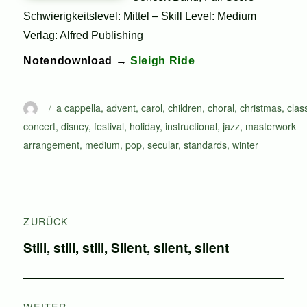
Schwierigkeitslevel: Mittel – Skill Level: Medium
Verlag: Alfred Publishing
Notendownload →
Sleigh Ride
Autor
Schlagwörter
a cappella
,
advent
,
carol
,
children
,
choral
,
christmas
,
clas
concert
,
disney
,
festival
,
holiday
,
instructional
,
jazz
,
masterwork
arrangement
,
medium
,
pop
,
secular
,
standards
,
winter
Beitragsnavigation
ZURÜCK
Vorheriger
Still, still, still, Silent, silent, silent
Beitrag:
WEITER