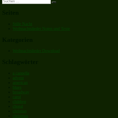
Suchen
Beitrag:
Suchen
nach:
Seiten
Stille Nacht
Weihnachtslieder Noten und Texte
Kategorien
Weihnachtslieder Download
Schlagwörter
a cappella
advent
american
blues
broadway
carol
children
choral
christian
christmas