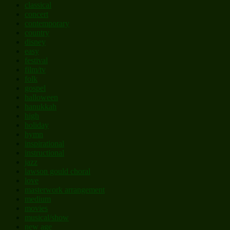
classical
concert
contemporary
country
disney
easy
festival
film/tv
folk
gospel
halloween
hanukkah
high
holiday
hymn
inspirational
instructional
jazz
lawson gould choral
love
masterwork arrangement
medium
movies
musical/show
new age