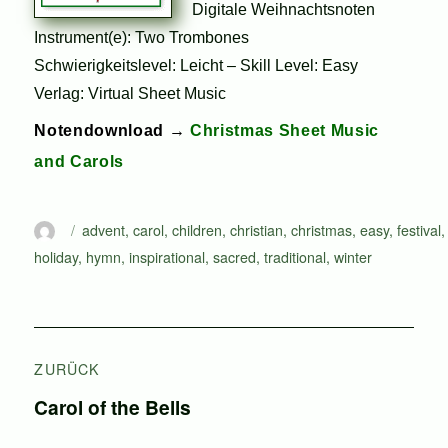
Digitale Weihnachtsnoten
Instrument(e): Two Trombones
Schwierigkeitslevel: Leicht – Skill Level: Easy
Verlag: Virtual Sheet Music
Notendownload →
Christmas Sheet Music
and Carols
Autor
Schlagwörter
advent
,
carol
,
children
,
christian
,
christmas
,
easy
,
festival
,
holiday
,
hymn
,
inspirational
,
sacred
,
traditional
,
winter
Beitragsnavigation
ZURÜCK
Vorheriger
Carol of the Bells
Beitrag: