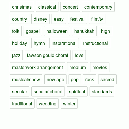
christmas
classical
concert
contemporary
country
disney
easy
festival
film/tv
folk
gospel
halloween
hanukkah
high
holiday
hymn
inspirational
instructional
jazz
lawson gould choral
love
masterwork arrangement
medium
movies
musical/show
new age
pop
rock
sacred
secular
secular choral
spiritual
standards
traditional
wedding
winter