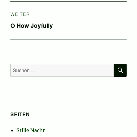
WEITER
Nächster
O How Joyfully
Beitrag:
SU
Suchen
nach:
SEITEN
Stille Nacht