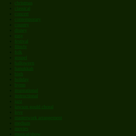
christmas
classical
concert
contemporary
country
disney
easy
festival
film/tv
folk
gospel
halloween
hanukkah
high
holiday
hymn
inspirational
instructional
jazz
lawson gould choral
love
masterwork arrangement
medium
movies
musical/show