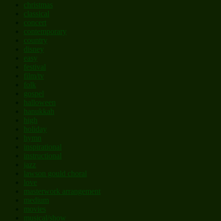
christmas
classical
concert
contemporary
country
disney
easy
festival
film/tv
folk
gospel
halloween
hanukkah
high
holiday
hymn
inspirational
instructional
jazz
lawson gould choral
love
masterwork arrangement
medium
movies
musical/show