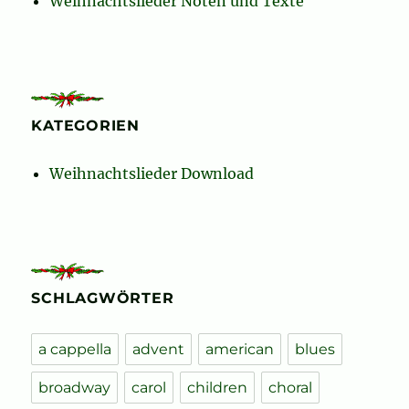
Weihnachtslieder Noten und Texte
KATEGORIEN
Weihnachtslieder Download
SCHLAGWÖRTER
a cappella
advent
american
blues
broadway
carol
children
choral