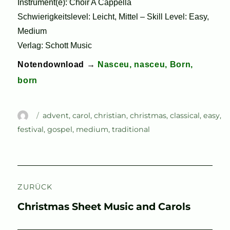
Instrument(e): Choir A Cappella
Schwierigkeitslevel: Leicht, Mittel – Skill Level: Easy,
Medium
Verlag: Schott Music
Notendownload →
Nasceu, nasceu, Born,
born
Autor
Schlagwörter
advent
,
carol
,
christian
,
christmas
,
classical
,
easy
,
festival
,
gospel
,
medium
,
traditional
Beitragsnavigation
ZURÜCK
Vorheriger
Christmas Sheet Music and Carols
Beitrag: