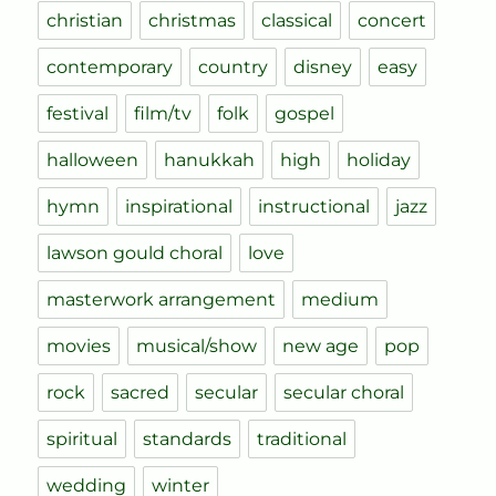
christian
christmas
classical
concert
contemporary
country
disney
easy
festival
film/tv
folk
gospel
halloween
hanukkah
high
holiday
hymn
inspirational
instructional
jazz
lawson gould choral
love
masterwork arrangement
medium
movies
musical/show
new age
pop
rock
sacred
secular
secular choral
spiritual
standards
traditional
wedding
winter