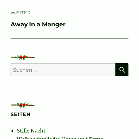
WEITER
Nächster
Away in a Manger
Beitrag:
SU
Suchen
nach:
SEITEN
Stille Nacht