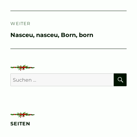
Beitrag:
WEITER
Nächster
Nasceu, nasceu, Born, born
Beitrag:
SU
Suchen
nach:
SEITEN