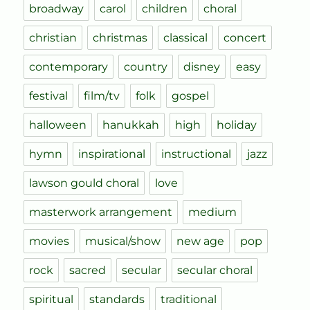
broadway
carol
children
choral
christian
christmas
classical
concert
contemporary
country
disney
easy
festival
film/tv
folk
gospel
halloween
hanukkah
high
holiday
hymn
inspirational
instructional
jazz
lawson gould choral
love
masterwork arrangement
medium
movies
musical/show
new age
pop
rock
sacred
secular
secular choral
spiritual
standards
traditional