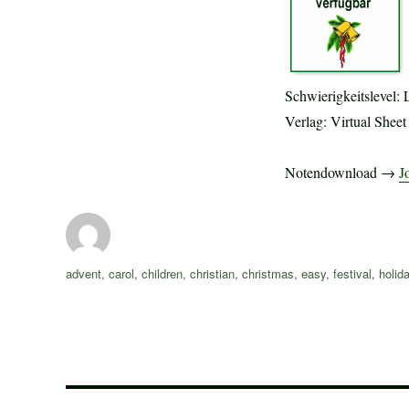
Schwierigkeitslevel: 
Verlag: Virtual Shee
Notendownload →
J
Autor
Schlagwörter
advent
,
carol
,
children
,
christian
,
christmas
,
easy
,
festival
,
holid
Beitragsnavigation