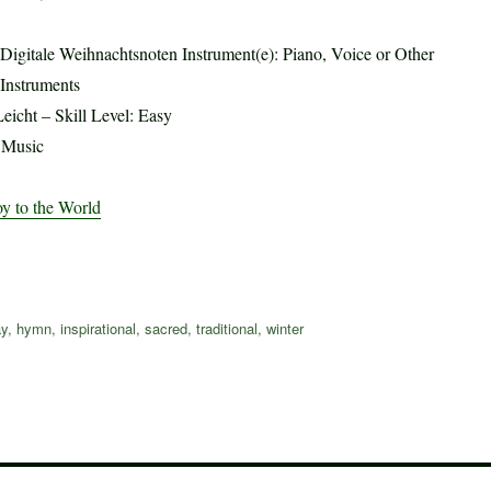
Digitale Weihnachtsnoten Instrument(e): Piano, Voice or Other
Instruments
Leicht – Skill Level: Easy
t Music
oy to the World
ay
,
hymn
,
inspirational
,
sacred
,
traditional
,
winter