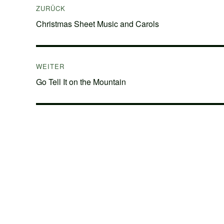
ZURÜCK
Vorheriger
Christmas Sheet Music and Carols
Beitrag:
WEITER
Nächster
Go Tell It on the Mountain
Beitrag: