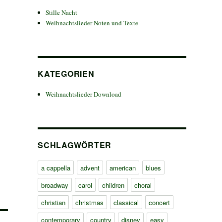
Stille Nacht
Weihnachtslieder Noten und Texte
KATEGORIEN
Weihnachtslieder Download
SCHLAGWÖRTER
a cappella
advent
american
blues
broadway
carol
children
choral
christian
christmas
classical
concert
contemporary
country
disney
easy