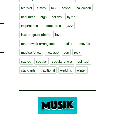
festival
film/tv
folk
gospel
halloween
hanukkah
high
holiday
hymn
inspirational
instructional
jazz
lawson gould choral
love
masterwork arrangement
medium
movies
musical/show
new age
pop
rock
sacred
secular
secular choral
spiritual
standards
traditional
wedding
winter