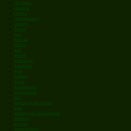
christmas
classical
concert
contemporary
country
disney
easy
festival
film/tv
folk
gospel
halloween
hanukkah
high
holiday
hymn
inspirational
instructional
jazz
lawson gould choral
love
masterwork arrangement
medium
movies
musical/show