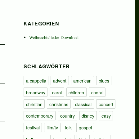
KATEGORIEN
Weihnachtslieder Download
SCHLAGWÖRTER
a cappella
advent
american
blues
broadway
carol
children
choral
christian
christmas
classical
concert
contemporary
country
disney
easy
festival
film/tv
folk
gospel