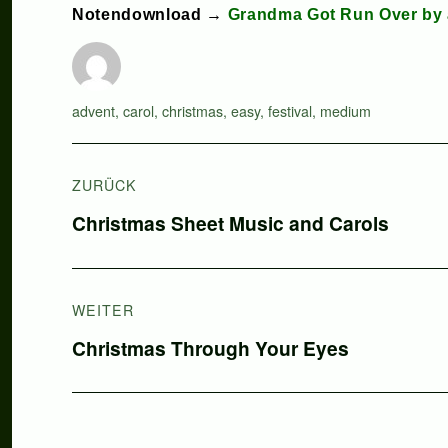
Notendownload →
Grandma Got Run Over by 
Autor
Schlagwörter
advent
,
carol
,
christmas
,
easy
,
festival
,
medium
Beitragsnavigation
ZURÜCK
Vorheriger
Christmas Sheet Music and Carols
Beitrag:
WEITER
Nächster
Christmas Through Your Eyes
Beitrag: