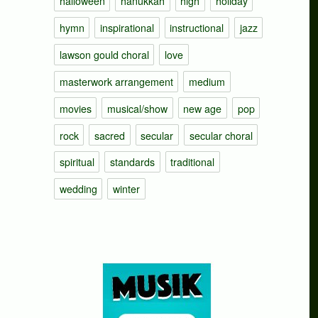
halloween
hanukkah
high
holiday
hymn
inspirational
instructional
jazz
lawson gould choral
love
masterwork arrangement
medium
movies
musical/show
new age
pop
rock
sacred
secular
secular choral
spiritual
standards
traditional
wedding
winter