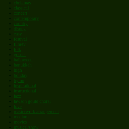
christmas
classical
concert
contemporary
country
disney
easy
festival
film/tv
folk
gospel
halloween
hanukkah
high
holiday
hymn
inspirational
instructional
jazz
lawson gould choral
love
masterwork arrangement
medium
movies
musical/show