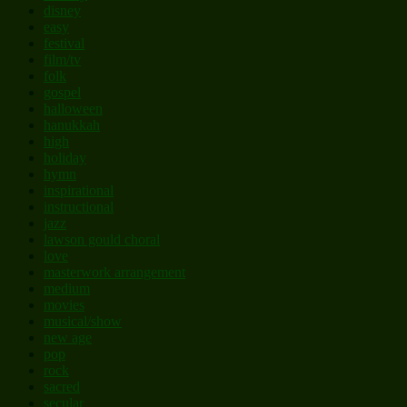
disney
easy
festival
film/tv
folk
gospel
halloween
hanukkah
high
holiday
hymn
inspirational
instructional
jazz
lawson gould choral
love
masterwork arrangement
medium
movies
musical/show
new age
pop
rock
sacred
secular