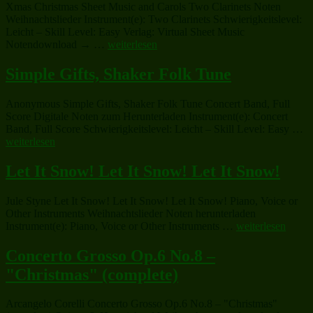
Xmas Christmas Sheet Music and Carols Two Clarinets Noten
Weihnachtslieder Instrument(e): Two Clarinets Schwierigkeitslevel:
Leicht – Skill Level: Easy Verlag: Virtual Sheet Music
„Christmas
Notendownload → …
weiterlesen
Sheet
Music
Simple Gifts, Shaker Folk Tune
and
Carols“
Anonymous Simple Gifts, Shaker Folk Tune Concert Band, Full
Score Digitale Noten zum Herunterladen Instrument(e): Concert
„S
Band, Full Score Schwierigkeitslevel: Leicht – Skill Level: Easy …
Gi
weiterlesen
Sh
Fo
Let It Snow! Let It Snow! Let It Snow!
T
Jule Styne Let It Snow! Let It Snow! Let It Snow! Piano, Voice or
Other Instruments Weihnachtslieder Noten herunterladen
„Let
Instrument(e): Piano, Voice or Other Instruments …
weiterlesen
It
Snow!
Concerto Grosso Op.6 No.8 –
Let
"Christmas" (complete)
It
Snow!
Let
Arcangelo Corelli Concerto Grosso Op.6 No.8 – "Christmas"