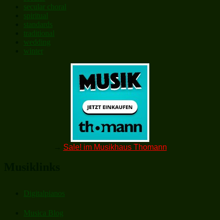
secular choral
spiritual
standards
traditional
wedding
winter
→
Sale! im Musikhaus Thomann
Musiklinks
Digitalpianos
Musica Blog