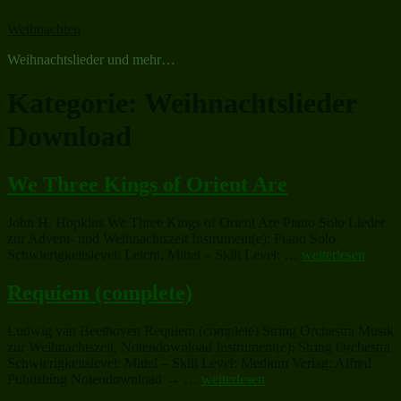
Zum
Weihnachten
Inhalt
springen
Weihnachtslieder und mehr…
Kategorie:
Weihnachtslieder
Download
We Three Kings of Orient Are
John H. Hopkins We Three Kings of Orient Are Piano Solo Lieder
zur Advent- und Weihnachtszeit Instrument(e): Piano Solo
„We
Schwierigkeitslevel: Leicht, Mittel – Skill Level: …
weiterlesen
Three
Kings
Requiem (complete)
of
Orient
Ludwig van Beethoven Requiem (complete) String Orchestra Musik
Are“
zur Weihnachtszeit, Notendownload Instrument(e): String Orchestra
Schwierigkeitslevel: Mittel – Skill Level: Medium Verlag: Alfred
„Requiem
Publishing Notendownload → …
weiterlesen
(complete)“