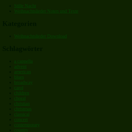
Two
Stille Nacht
Front
Weihnachtslieder Noten und Texte
Teeth“
Kategorien
Weihnachtslieder Download
Schlagwörter
a cappella
advent
american
blues
broadway
carol
children
choral
christian
christmas
classical
concert
contemporary
country