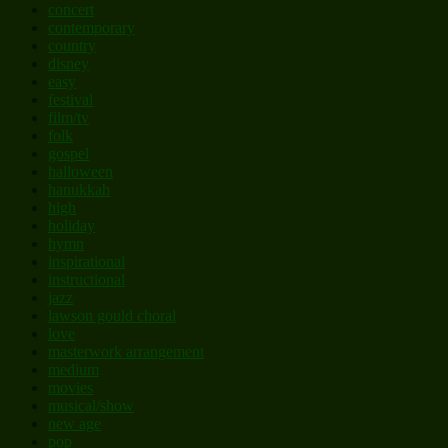
concert
contemporary
country
disney
easy
festival
film/tv
folk
gospel
halloween
hanukkah
high
holiday
hymn
inspirational
instructional
jazz
lawson gould choral
love
masterwork arrangement
medium
movies
musical/show
new age
pop