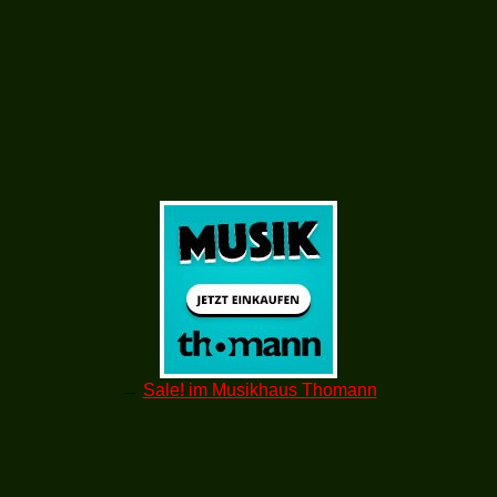
→
Sale! im Musikhaus Thomann