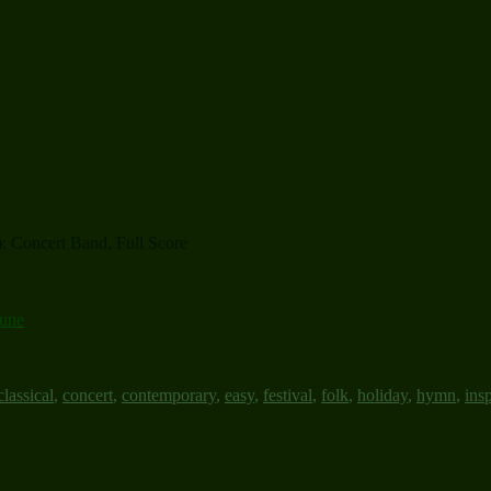
: Concert Band, Full Score
Tune
classical
,
concert
,
contemporary
,
easy
,
festival
,
folk
,
holiday
,
hymn
,
insp