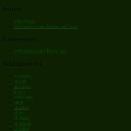
nach:
Seiten
Stille Nacht
Weihnachtslieder Noten und Texte
Kategorien
Weihnachtslieder Download
Schlagwörter
a cappella
advent
american
blues
broadway
carol
children
choral
christian
christmas
classical