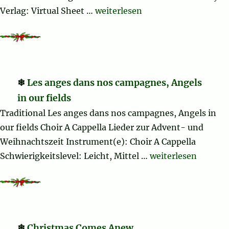
„Christmas Sheet Music and Car
Verlag: Virtual Sheet …
weiterlesen
Les anges dans nos campagnes, Angels
in our fields
Traditional Les anges dans nos campagnes, Angels in
our fields Choir A Cappella Lieder zur Advent- und
Weihnachtszeit Instrument(e): Choir A Cappella
„Les anges dans no
Schwierigkeitslevel: Leicht, Mittel …
weiterlesen
Christmas Comes Anew