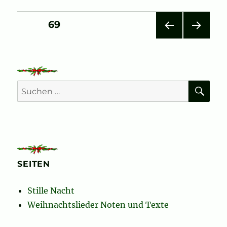
Seitennummerierung
SEITE
69
VOR
NÄC
der
HERI
HSTE
GE
SEIT
Beiträge
SEIT
E
E
SU
Suchen
nach:
SEITEN
Stille Nacht
Weihnachtslieder Noten und Texte