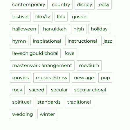
contemporary
country
disney
easy
festival
film/tv
folk
gospel
halloween
hanukkah
high
holiday
hymn
inspirational
instructional
jazz
lawson gould choral
love
masterwork arrangement
medium
movies
musical/show
new age
pop
rock
sacred
secular
secular choral
spiritual
standards
traditional
wedding
winter