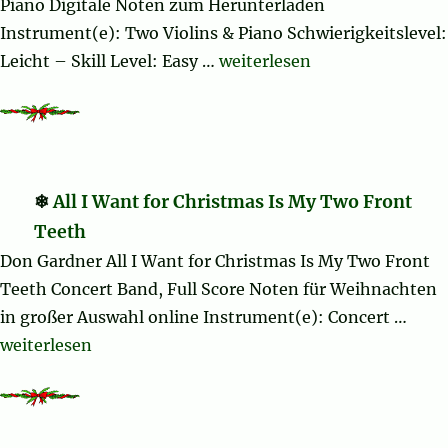
Piano Digitale Noten zum Herunterladen
Instrument(e): Two Violins & Piano Schwierigkeitslevel:
„Christmas Sheet Music and 
Leicht – Skill Level: Easy …
weiterlesen
All I Want for Christmas Is My Two Front
Teeth
Don Gardner All I Want for Christmas Is My Two Front
Teeth Concert Band, Full Score Noten für Weihnachten
in großer Auswahl online Instrument(e): Concert …
„All I Want for Christmas Is My Two Front Teeth“
weiterlesen