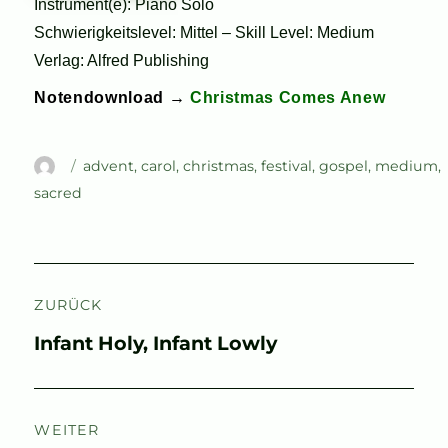
Instrument(e): Piano Solo
Schwierigkeitslevel: Mittel – Skill Level: Medium
Verlag: Alfred Publishing
Notendownload →
Christmas Comes Anew
Autor
Schlagwörter
advent
,
carol
,
christmas
,
festival
,
gospel
,
medium
,
sacred
Beitragsnavigation
ZURÜCK
Vorheriger
Infant Holy, Infant Lowly
Beitrag:
WEITER