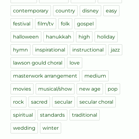
contemporary
country
disney
easy
festival
film/tv
folk
gospel
halloween
hanukkah
high
holiday
hymn
inspirational
instructional
jazz
lawson gould choral
love
masterwork arrangement
medium
movies
musical/show
new age
pop
rock
sacred
secular
secular choral
spiritual
standards
traditional
wedding
winter