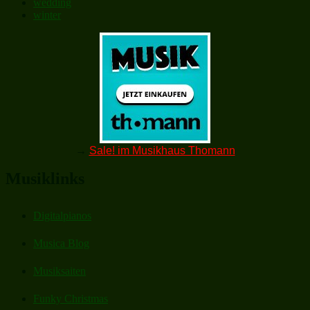
wedding
winter
→
Sale! im Musikhaus Thomann
Musiklinks
Digitalpianos
Musica Blog
Musiksaiten
Funky Christmas