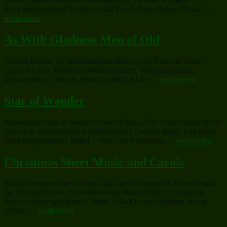
„Chr
Schwierigkeitslevel: Leicht – Skill Level: Easy Verlag: Virtual …
Shee
weiterlesen
Mus
and
As With Gladness Men of Old
Caro
Conrad Kocher As With Gladness Men of Old Piano & Voice,
Guitar Ad Lib. Musik zur Weihnachtszeit, Notendownload
„As
Instrument(e): Piano & Voice, Guitar Ad Lib. …
weiterlesen
With
Gladness
Star of Wonder
Men
of
Anonymous Star of Wonder Concert Band, Full Score Noten für die
Old“
Advent & Weihnachtszeit Instrument(e): Concert Band, Full Score
„Star
Schwierigkeitslevel: Mittel – Skill Level: Medium …
weiterlesen
of
Wonder“
Christmas Sheet Music and Carols
Xmas Christmas Sheet Music and Carols Trumpet & Piano Musik
zur Weihnachtszeit, Notendownload Instrument(e): Trumpet &
Piano Schwierigkeitslevel: Mittel – Skill Level: Medium Verlag:
„Christmas
Virtual …
weiterlesen
Sheet