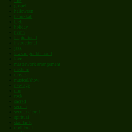
folk
gospel
halloween
hanukkah
high
holiday
hymn
inspirational
instructional
jazz
lawson gould choral
love
masterwork arrangement
medium
movies
musical/show
new age
pop
rock
sacred
secular
secular choral
spiritual
standards
traditional