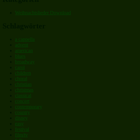
Weihnachtslieder Download
Schlagwörter
a cappella
advent
american
blues
broadway
carol
children
choral
christian
christmas
classical
concert
contemporary
country
disney
easy
festival
film/tv