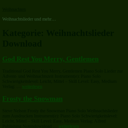
Zum
Weihnachten
Inhalt
springen
Weihnachtslieder und mehr…
Kategorie:
Weihnachtslieder
Download
God Rest You Merry, Gentlemen
Traditional God Rest You Merry, Gentlemen Piano Solo Lieder zur
Advent- und Weihnachtszeit Instrument(e): Piano Solo
Schwierigkeitslevel: Leicht, Mittel – Skill Level: Easy, Medium
„God
Verlag: …
weiterlesen
Rest
You
Frosty the Snowman
Merry,
Gentlemen“
Steve Nelson Frosty the Snowman Piano Solo Weihnachtslieder
zum Ausdrucken Instrument(e): Piano Solo Schwierigkeitslevel:
Leicht, Mittel – Skill Level: Easy, Medium Verlag: Alfred
„Frosty
Publishing Notendownload …
weiterlesen