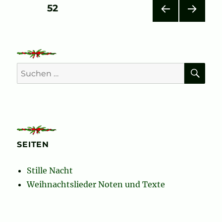
Seitennummerierung
SEITE
52
VOR
NÄC
der
HERI
HSTE
GE
SEIT
Beiträge
SEIT
E
E
SU
Suchen
nach:
SEITEN
Stille Nacht
Weihnachtslieder Noten und Texte