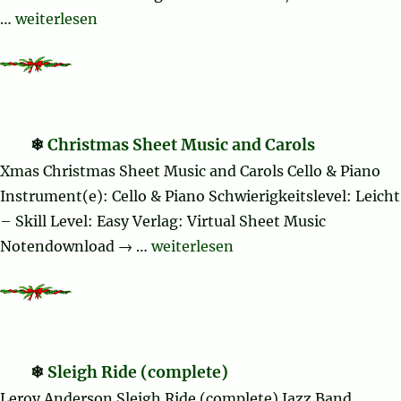
„Parade of the Wooden Soldiers“
…
weiterlesen
Christmas Sheet Music and Carols
Xmas Christmas Sheet Music and Carols Cello & Piano
Instrument(e): Cello & Piano Schwierigkeitslevel: Leicht
– Skill Level: Easy Verlag: Virtual Sheet Music
„Christmas Sheet Music and Carol
Notendownload → …
weiterlesen
Sleigh Ride (complete)
Leroy Anderson Sleigh Ride (complete) Jazz Band