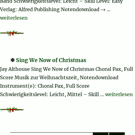
Band Schwierigkeitslevel: Leicht – Skill Level: Easy
Verlag: Alfred Publishing Notendownload → …
„Believe (complete)“
weiterlesen
Sing We Now of Christmas
Jay Althouse Sing We Now of Christmas Choral Pax, Full
Score Musik zur Weihnachtszeit, Notendownload
Instrument(e): Choral Pax, Full Score
„Sing We No
Schwierigkeitslevel: Leicht, Mittel – Skill …
weiterlesen