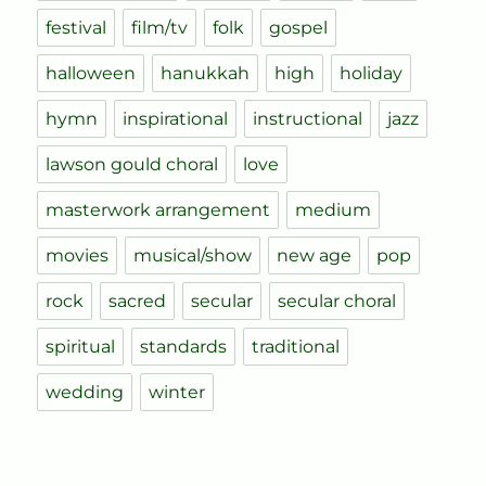
festival
film/tv
folk
gospel
halloween
hanukkah
high
holiday
hymn
inspirational
instructional
jazz
lawson gould choral
love
masterwork arrangement
medium
movies
musical/show
new age
pop
rock
sacred
secular
secular choral
spiritual
standards
traditional
wedding
winter