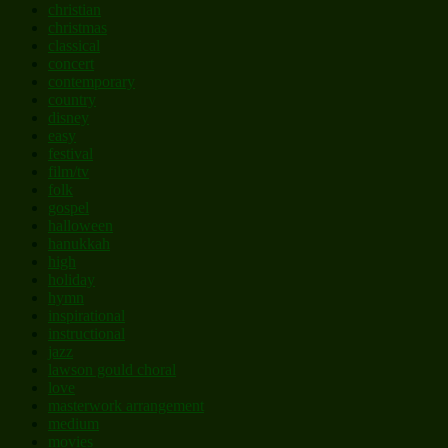
christian
christmas
classical
concert
contemporary
country
disney
easy
festival
film/tv
folk
gospel
halloween
hanukkah
high
holiday
hymn
inspirational
instructional
jazz
lawson gould choral
love
masterwork arrangement
medium
movies