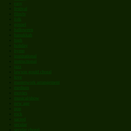
easy
festival
film/tv
folk
gospel
halloween
hanukkah
high
holiday
hymn
inspirational
instructional
jazz
lawson gould choral
love
masterwork arrangement
medium
movies
musical/show
new age
pop
rock
sacred
secular
secular choral