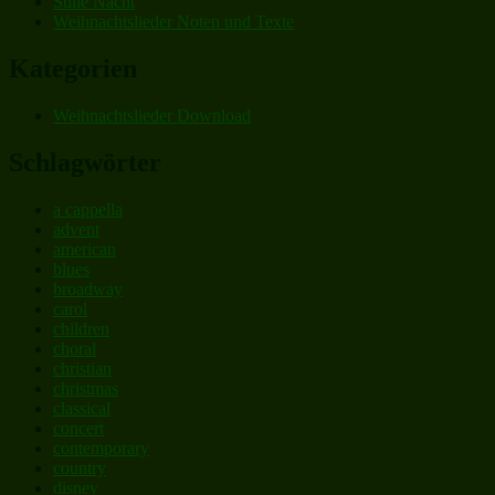
Stille Nacht
Weihnachtslieder Noten und Texte
Kategorien
Weihnachtslieder Download
Schlagwörter
a cappella
advent
american
blues
broadway
carol
children
choral
christian
christmas
classical
concert
contemporary
country
disney