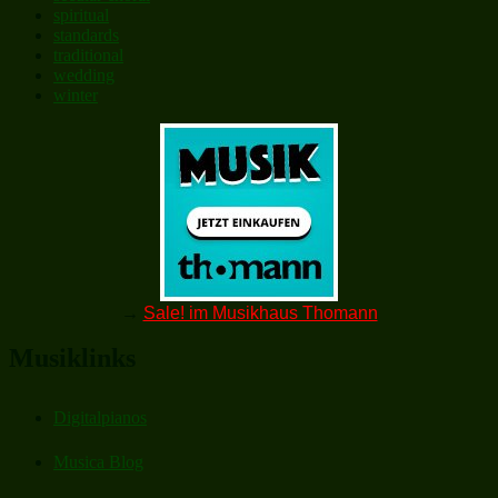
spiritual
standards
traditional
wedding
winter
→
Sale! im Musikhaus Thomann
Musiklinks
Digitalpianos
Musica Blog