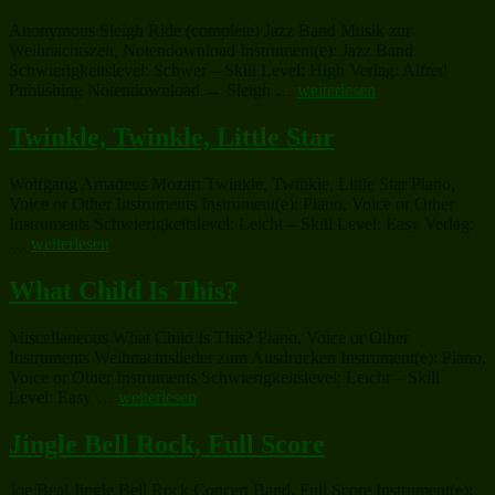
(complete)“
Anonymous Sleigh Ride (complete) Jazz Band Musik zur
Weihnachtszeit, Notendownload Instrument(e): Jazz Band
Schwierigkeitslevel: Schwer – Skill Level: High Verlag: Alfred
„Sleigh
Publishing Notendownload → Sleigh …
weiterlesen
Ride
(complete)“
Twinkle, Twinkle, Little Star
Wolfgang Amadeus Mozart Twinkle, Twinkle, Little Star Piano,
Voice or Other Instruments Instrument(e): Piano, Voice or Other
Instruments Schwierigkeitslevel: Leicht – Skill Level: Easy Verlag:
„Twinkle,
…
weiterlesen
Twinkle,
Little
What Child Is This?
Star“
Miscellaneous What Child Is This? Piano, Voice or Other
Instruments Weihnachtslieder zum Ausdrucken Instrument(e): Piano,
Voice or Other Instruments Schwierigkeitslevel: Leicht – Skill
„What
Level: Easy …
weiterlesen
Child
Is
Jingle Bell Rock, Full Score
This?“
Joe Beal Jingle Bell Rock Concert Band, Full Score Instrument(e):