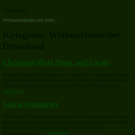
Zum
Weihnachten
Inhalt
springen
Weihnachtslieder und mehr…
Kategorie:
Weihnachtslieder
Download
Christmas Sheet Music and Carols
Xmas Christmas Sheet Music and Carols Alto Saxophone & Piano
Digitale Weihnachtsnoten Instrument(e): Alto Saxophone & Piano
„Chr
Schwierigkeitslevel: Leicht – Skill Level: Easy Verlag: Virtual …
Shee
weiterlesen
Mus
and
Gloria (complete)
Caro
John Leavitt Gloria (complete) Choral Pax Weihnachtslieder Noten
PDF Instrument(e): Choral Pax Schwierigkeitslevel: Leicht, Mittel –
Skill Level: Easy, Medium Verlag: Alfred Publishing
„Gloria
Notendownload → …
weiterlesen