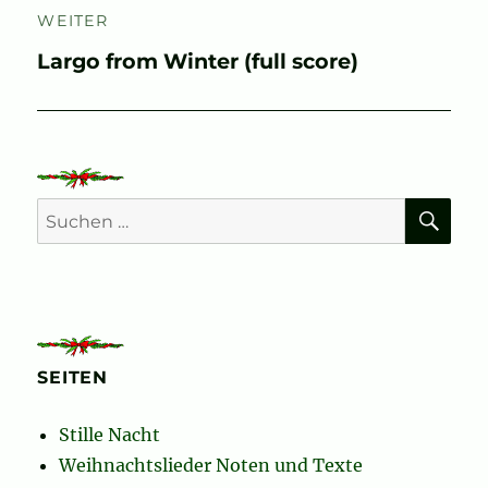
WEITER
Nächster
Largo from Winter (full score)
Beitrag:
SU
Suchen
nach:
SEITEN
Stille Nacht
Weihnachtslieder Noten und Texte