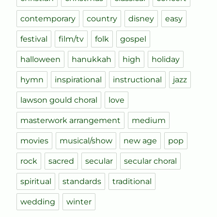
contemporary
country
disney
easy
festival
film/tv
folk
gospel
halloween
hanukkah
high
holiday
hymn
inspirational
instructional
jazz
lawson gould choral
love
masterwork arrangement
medium
movies
musical/show
new age
pop
rock
sacred
secular
secular choral
spiritual
standards
traditional
wedding
winter