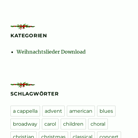
KATEGORIEN
Weihnachtslieder Download
SCHLAGWÖRTER
a cappella
advent
american
blues
broadway
carol
children
choral
christian
christmas
classical
concert