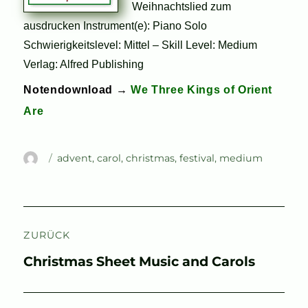
Weihnachtslied zum
ausdrucken Instrument(e): Piano Solo
Schwierigkeitslevel: Mittel – Skill Level: Medium
Verlag: Alfred Publishing
Notendownload →
We Three Kings of Orient
Are
Autor
Schlagwörter
advent
,
carol
,
christmas
,
festival
,
medium
Beitragsnavigation
ZURÜCK
Vorheriger
Christmas Sheet Music and Carols
Beitrag: