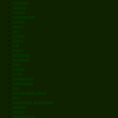
christmas
classical
concert
contemporary
country
disney
easy
festival
film/tv
folk
gospel
halloween
hanukkah
high
holiday
hymn
inspirational
instructional
jazz
lawson gould choral
love
masterwork arrangement
medium
movies
musical/show