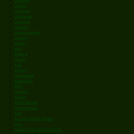
children
choral
christian
christmas
classical
concert
contemporary
country
disney
easy
festival
film/tv
folk
gospel
halloween
hanukkah
high
holiday
hymn
inspirational
instructional
jazz
lawson gould choral
love
masterwork arrangement