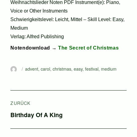
Weihnachtslieder Noten PDF Instrument(e): Piano,
Voice or Other Instruments
Schwierigkeitslevel: Leicht, Mittel – Skill Level: Easy,
Medium
Verlag: Alfred Publishing
Notendownload →
The Secret of Christmas
Autor
Schlagwörter
advent
,
carol
,
christmas
,
easy
,
festival
,
medium
Beitragsnavigation
ZURÜCK
Vorheriger
Birthday Of A King
Beitrag: