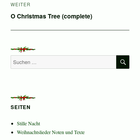
WEITER
Nächster
O Christmas Tree (complete)
Beitrag:
SU
Suchen
nach:
SEITEN
Stille Nacht
Weihnachtslieder Noten und Texte