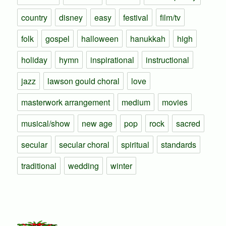
country
disney
easy
festival
film/tv
folk
gospel
halloween
hanukkah
high
holiday
hymn
inspirational
instructional
jazz
lawson gould choral
love
masterwork arrangement
medium
movies
musical/show
new age
pop
rock
sacred
secular
secular choral
spiritual
standards
traditional
wedding
winter