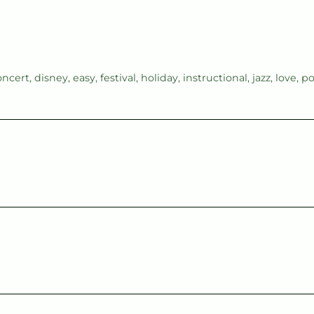
oncert
,
disney
,
easy
,
festival
,
holiday
,
instructional
,
jazz
,
love
,
p