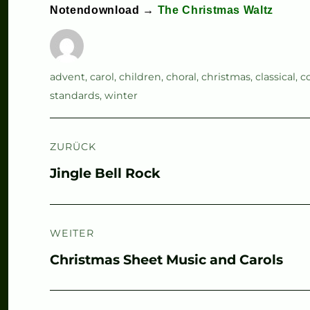
Notendownload →
The Christmas Waltz
Autor
Schlagwörter
advent
,
carol
,
children
,
choral
,
christmas
,
classical
,
c
standards
,
winter
Beitragsnavigation
ZURÜCK
Vorheriger
Jingle Bell Rock
Beitrag:
WEITER
Nächster
Christmas Sheet Music and Carols
Beitrag: