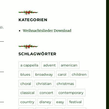
KATEGORIEN
op
,
Weihnachtslieder Download
SCHLAGWÖRTER
a cappella
advent
american
blues
broadway
carol
children
choral
christian
christmas
classical
concert
contemporary
country
disney
easy
festival