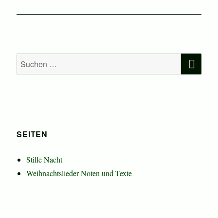
Beitrag:
SU
Suchen
nach:
SEITEN
Stille Nacht
Weihnachtslieder Noten und Texte