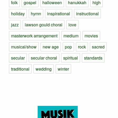
folk
gospel
halloween
hanukkah
high
holiday
hymn
inspirational
instructional
jazz
lawson gould choral
love
masterwork arrangement
medium
movies
musical/show
new age
pop
rock
sacred
secular
secular choral
spiritual
standards
traditional
wedding
winter