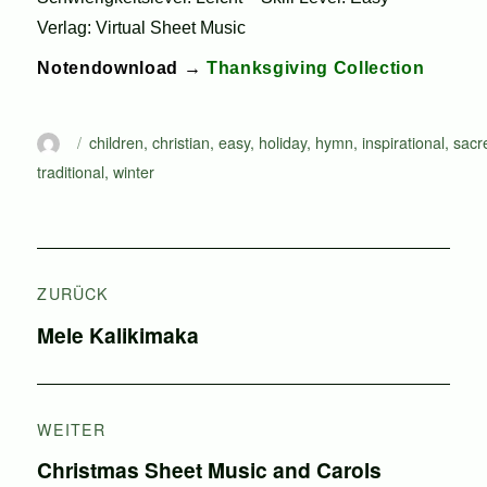
Verlag: Virtual Sheet Music
Notendownload →
Thanksgiving Collection
Autor
Schlagwörter
children
,
christian
,
easy
,
holiday
,
hymn
,
inspirational
,
sacr
traditional
,
winter
Beitragsnavigation
ZURÜCK
Vorheriger
Mele Kalikimaka
Beitrag:
WEITER
Nächster
Christmas Sheet Music and Carols