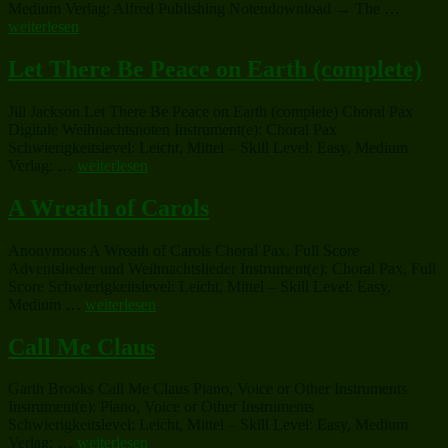
„The
Medium Verlag: Alfred Publishing Notendownload → The …
Little
weiterlesen
Drumm
Boy“
Let There Be Peace on Earth (complete)
Jill Jackson Let There Be Peace on Earth (complete) Choral Pax
Digitale Weihnachtsnoten Instrument(e): Choral Pax
Schwierigkeitslevel: Leicht, Mittel – Skill Level: Easy, Medium
„Let
Verlag: …
weiterlesen
There
Be
A Wreath of Carols
Peace
on
Anonymous A Wreath of Carols Choral Pax, Full Score
Earth
Adventslieder und Weihnachtslieder Instrument(e): Choral Pax, Full
(complete)“
Score Schwierigkeitslevel: Leicht, Mittel – Skill Level: Easy,
„A
Medium …
weiterlesen
Wreath
of
Call Me Claus
Carols“
Garth Brooks Call Me Claus Piano, Voice or Other Instruments
Instrument(e): Piano, Voice or Other Instruments
Schwierigkeitslevel: Leicht, Mittel – Skill Level: Easy, Medium
„Call
Verlag: …
weiterlesen