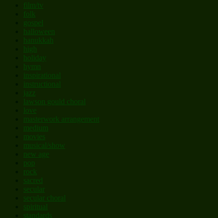
film/tv
folk
gospel
halloween
hanukkah
high
holiday
hymn
inspirational
instructional
jazz
lawson gould choral
love
masterwork arrangement
medium
movies
musical/show
new age
pop
rock
sacred
secular
secular choral
spiritual
standards