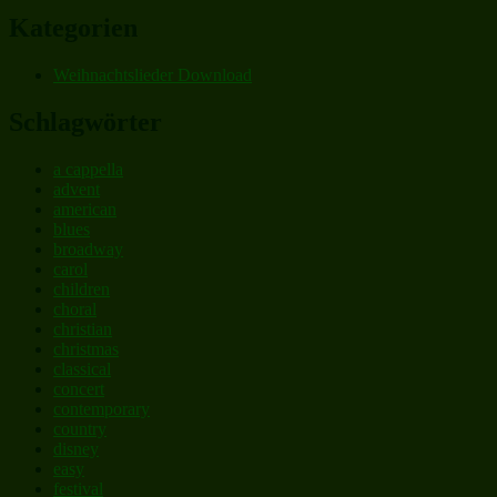
Kategorien
Weihnachtslieder Download
Schlagwörter
a cappella
advent
american
blues
broadway
carol
children
choral
christian
christmas
classical
concert
contemporary
country
disney
easy
festival