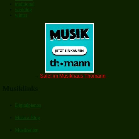
traditional
wedding
winter
→
Sale! im Musikhaus Thomann
Musiklinks
Digitalpianos
Musica Blog
Musiksaiten