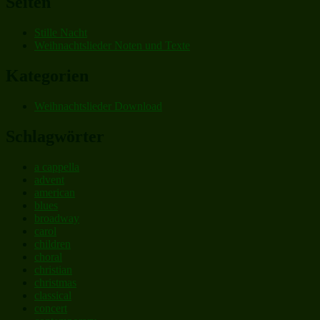
Seiten
Stille Nacht
Weihnachtslieder Noten und Texte
Kategorien
Weihnachtslieder Download
Schlagwörter
a cappella
advent
american
blues
broadway
carol
children
choral
christian
christmas
classical
concert