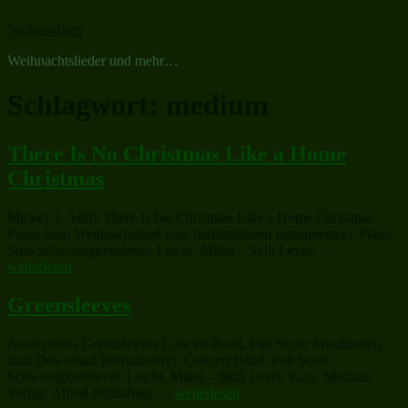
Zum
Weihnachten
Inhalt
springen
Weihnachtslieder und mehr…
Schlagwort:
medium
There Is No Christmas Like a Home
Christmas
Mickey J. Addy There Is No Christmas Like a Home Christmas
Piano Solo Weihnachtslied zum herunterladen Instrument(e): Piano
„There
Solo Schwierigkeitslevel: Leicht, Mittel – Skill Level: …
Is
weiterlesen
No
Christmas
Greensleeves
Like
a
Anonymous Greensleeves Concert Band, Full Score Musiknoten
Home
zum Download Instrument(e): Concert Band, Full Score
Christmas“
Schwierigkeitslevel: Leicht, Mittel – Skill Level: Easy, Medium
„Greensleeves“
Verlag: Alfred Publishing …
weiterlesen