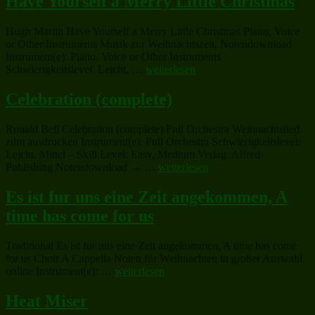
Have Yourself a Merry Little Christmas
Hugh Martin Have Yourself a Merry Little Christmas Piano, Voice
or Other Instruments Musik zur Weihnachtszeit, Notendownload
Instrument(e): Piano, Voice or Other Instruments
„Have
Schwierigkeitslevel: Leicht, …
weiterlesen
Yourself
a
Celebration (complete)
Merry
Little
Ronald Bell Celebration (complete) Full Orchestra Weihnachtslied
Christmas“
zum ausdrucken Instrument(e): Full Orchestra Schwierigkeitslevel:
Leicht, Mittel – Skill Level: Easy, Medium Verlag: Alfred
„Celebration
Publishing Notendownload → …
weiterlesen
(complete)“
Es ist fur uns eine Zeit angekommen, A
time has come for us
Traditional Es ist fur uns eine Zeit angekommen, A time has come
for us Choir A Cappella Noten für Weihnachten in großer Auswahl
„Es
online Instrument(e): …
weiterlesen
ist
fur
Heat Miser
uns