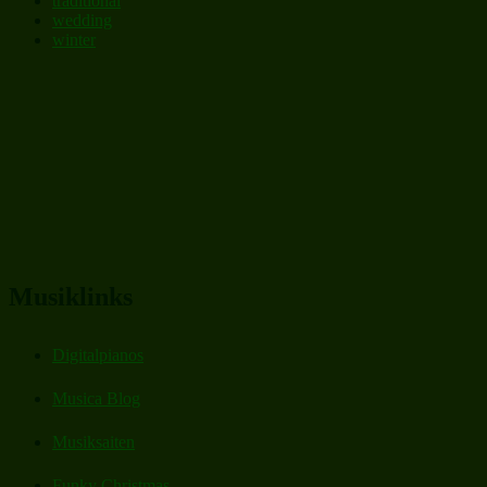
traditional
wedding
winter
Musiklinks
Digitalpianos
Musica Blog
Musiksaiten
Funky Christmas