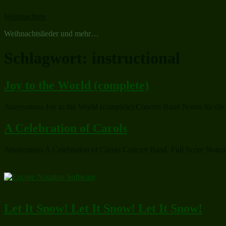
Zum
Weihnachten
Inhalt
springen
Weihnachtslieder und mehr…
Schlagwort:
instructional
Joy to the World (complete)
Anonymous Joy to the World (complete) Concert Band Noten für die 
A Celebration of Carols
Anonymous A Celebration of Carols Concert Band, Full Score Noten fü
Let It Snow! Let It Snow! Let It Snow!