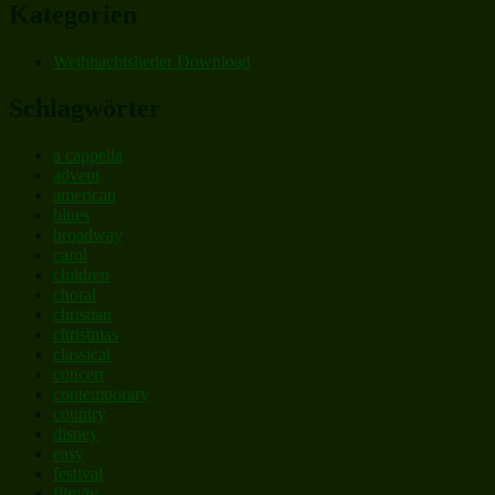
Kategorien
Weihnachtslieder Download
Schlagwörter
a cappella
advent
american
blues
broadway
carol
children
choral
christian
christmas
classical
concert
contemporary
country
disney
easy
festival
film/tv