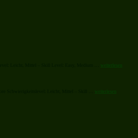
„Joy
vel: Leicht, Mittel – Skill Level: Easy, Medium …
weiterlesen
to
the
World
(complete)“
„A
e Schwierigkeitslevel: Leicht, Mittel – Skill …
weiterlesen
Celebration
of
Carols“