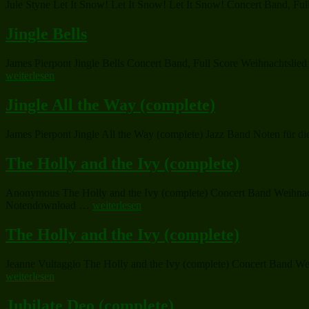
Jule Styne Let It Snow! Let It Snow! Let It Snow! Concert Band, Fu
Jingle Bells
James Pierpont Jingle Bells Concert Band, Full Score Weihnachtslied 
weiterlesen
Jingle All the Way (complete)
James Pierpont Jingle All the Way (complete) Jazz Band Noten für di
The Holly and the Ivy (complete)
Anonymous The Holly and the Ivy (complete) Concert Band Weihnachts
„The
Notendownload …
weiterlesen
Holly
and
The Holly and the Ivy (complete)
the
Ivy
Jeanne Vultaggio The Holly and the Ivy (complete) Concert Band Wei
(complete)“
weiterlesen
Jubilate Deo (complete)