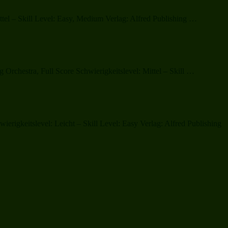
Ivy
(complete
„Jubilate
tel – Skill Level: Easy, Medium Verlag: Alfred Publishing …
Deo
(complete
„Have
 Orchestra, Full Score Schwierigkeitslevel: Mittel – Skill …
Yourself
a
Merry
Little
Christmas
rigkeitslevel: Leicht – Skill Level: Easy Verlag: Alfred Publishing