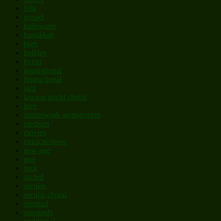
folk
gospel
halloween
hanukkah
high
holiday
hymn
inspirational
instructional
jazz
lawson gould choral
love
masterwork arrangement
medium
movies
musical/show
new age
pop
rock
sacred
secular
secular choral
spiritual
standards