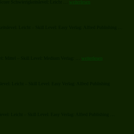
„Let
Score Schwierigkeitslevel: Leicht …
weiterlesen
It
Snow!
Let
It
„Jingl
itslevel: Leicht – Skill Level: Easy Verlag: Alfred Publishing …
Snow!
Bells“
Let
It
Snow!“
„Jingle
el: Mittel – Skill Level: Medium Verlag: …
weiterlesen
All
the
Way
(complete)“
el: Leicht – Skill Level: Easy Verlag: Alfred Publishing
„The
vel: Leicht – Skill Level: Easy Verlag: Alfred Publishing …
Holly
and
the