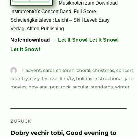
Musiknoten zum Download
Instrument(e): Concert Band, Full Score
Schwierigkeitslevel: Leicht – Skill Level: Easy
Verlag: Alfred Publishing
Notendownload →
Let It Snow! Let It Snow!
Let It Snow!
Autor
Schlagwörter
advent
,
carol
,
children
,
choral
,
christmas
,
concert
,
country
,
easy
,
festival
,
film/tv
,
holiday
,
instructional
,
jazz
,
movies
,
new age
,
pop
,
rock
,
secular
,
standards
,
winter
Beitragsnavigation
ZURÜCK
Vorheriger
Dobry vechir tobi, Good evening to