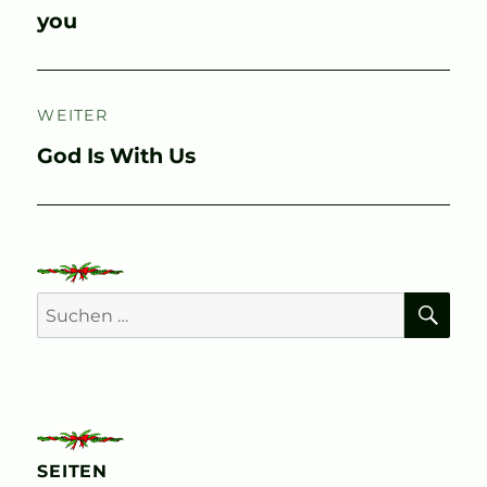
Beitrag:
you
WEITER
Nächster
God Is With Us
Beitrag:
SU
Suchen
nach:
SEITEN