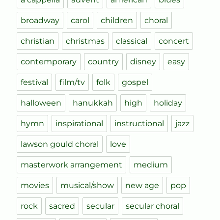
broadway
carol
children
choral
christian
christmas
classical
concert
contemporary
country
disney
easy
festival
film/tv
folk
gospel
halloween
hanukkah
high
holiday
hymn
inspirational
instructional
jazz
lawson gould choral
love
masterwork arrangement
medium
movies
musical/show
new age
pop
rock
sacred
secular
secular choral