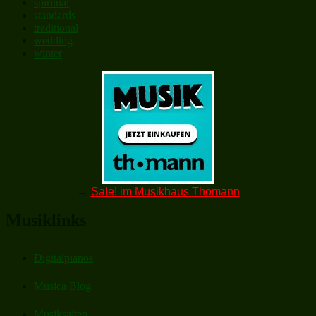
spiritual
standards
traditional
wedding
winter
→
Sale! im Musikhaus Thomann
Musiklinks
Digitalpianos
Musica Blog
Musiksaiten