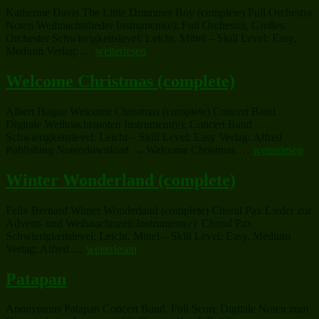
Katherine Davis The Little Drummer Boy (complete) Full Orchestra
Noten Weihnachtslieder Instrument(e): Full Orchestra, Großes
Orchester Schwierigkeitslevel: Leicht, Mittel – Skill Level: Easy,
„The
Medium Verlag: …
weiterlesen
Little
Drummer
Welcome Christmas (complete)
Boy
(complete)“
Albert Hague Welcome Christmas (complete) Concert Band
Digitale Weihnachtsnoten Instrument(e): Concert Band
Schwierigkeitslevel: Leicht – Skill Level: Easy Verlag: Alfred
„Welcome
Publishing Notendownload → Welcome Christmas …
weiterlesen
Christmas
(complete)“
Winter Wonderland (complete)
Felix Bernard Winter Wonderland (complete) Choral Pax Lieder zur
Advent- und Weihnachtszeit Instrument(e): Choral Pax
Schwierigkeitslevel: Leicht, Mittel – Skill Level: Easy, Medium
„Winter
Verlag: Alfred …
weiterlesen
Wonderland
(complete)“
Patapan
Anonymous Patapan Concert Band, Full Score Digitale Noten zum