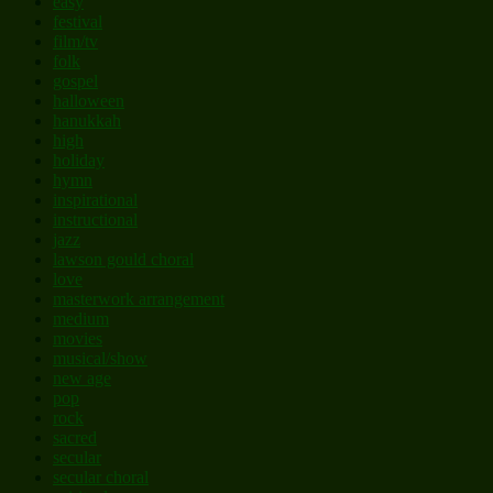
easy
festival
film/tv
folk
gospel
halloween
hanukkah
high
holiday
hymn
inspirational
instructional
jazz
lawson gould choral
love
masterwork arrangement
medium
movies
musical/show
new age
pop
rock
sacred
secular
secular choral