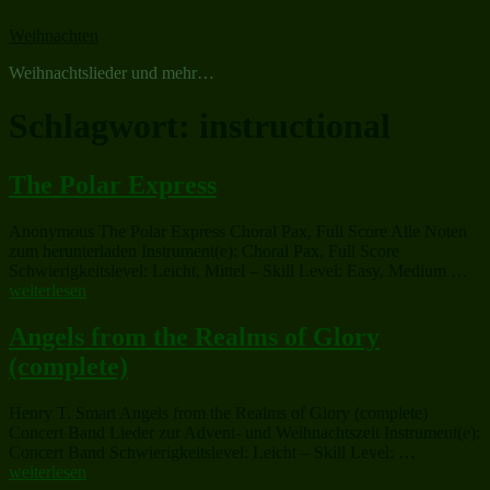
Zum
Weihnachten
Inhalt
springen
Weihnachtslieder und mehr…
Schlagwort:
instructional
The Polar Express
Anonymous The Polar Express Choral Pax, Full Score Alle Noten
zum herunterladen Instrument(e): Choral Pax, Full Score
„T
Schwierigkeitslevel: Leicht, Mittel – Skill Level: Easy, Medium …
Pol
weiterlesen
Ex
Angels from the Realms of Glory
(complete)
Henry T. Smart Angels from the Realms of Glory (complete)
Concert Band Lieder zur Advent- und Weihnachtszeit Instrument(e):
„Angels
Concert Band Schwierigkeitslevel: Leicht – Skill Level: …
from
weiterlesen