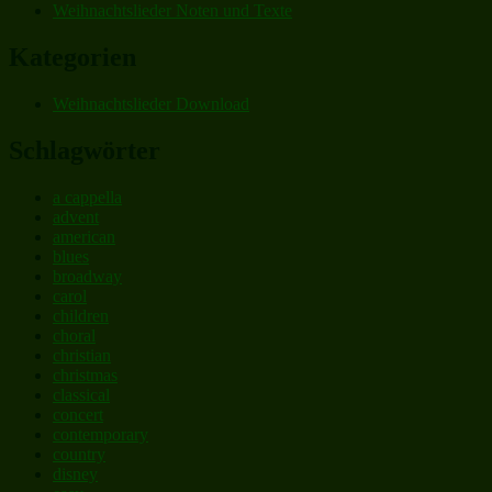
Weihnachtslieder Noten und Texte
Kategorien
Weihnachtslieder Download
Schlagwörter
a cappella
advent
american
blues
broadway
carol
children
choral
christian
christmas
classical
concert
contemporary
country
disney